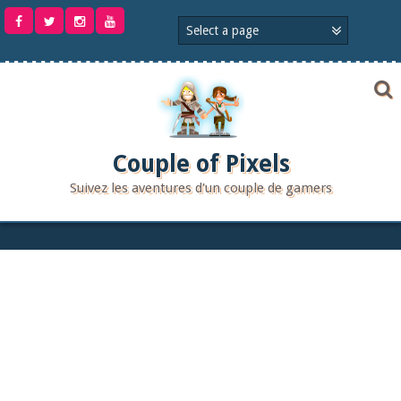
Aller
au
contenu
Couple of Pixels
Suivez les aventures d'un couple de gamers