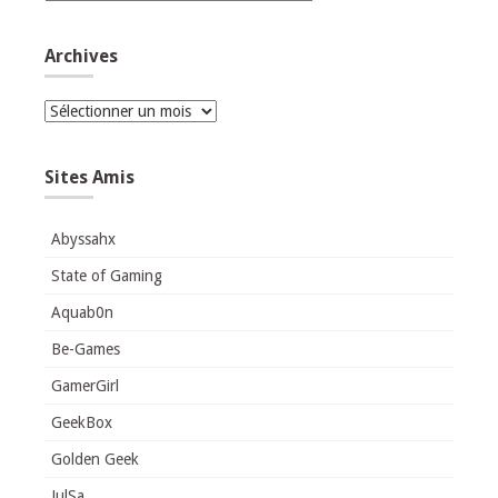
Archives
Archives
Sites Amis
Abyssahx
State of Gaming
Aquab0n
Be-Games
GamerGirl
GeekBox
Golden Geek
JulSa