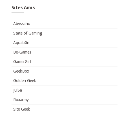
Sites Amis
Abyssahx
State of Gaming
Aquab0n
Be-Games
GamerGirl
GeekBox
Golden Geek
JulSa
Roxarmy
Site Geek