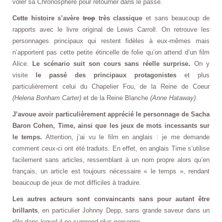
voler sa Chronosphère pour retourner dans le passé.
Cette histoire s’avère
trop
très classique
et sans beaucoup de
rapports avec le livre original de Lewis Carroll. On retrouve les
personnages principaux qui restent fidèles à eux-mêmes mais
n’apportent pas cette petite étincelle de folie qu’on attend d’un film
Alice.
Le scénario suit son cours sans réelle surprise.
On y
visite
le passé des principaux protagonistes
et plus
particulièrement celui du Chapelier Fou, de la Reine de Coeur
(Helena Bonham Carter)
et de la Reine Blanche
(Anne Hataway)
.
J’avoue avoir particulièrement apprécié le personnage de Sacha
Baron Cohen, Time, ainsi que les jeux de mots incessants sur
le temps.
Attention, j’ai vu le film en anglais : je me demande
comment ceux-ci ont été traduits. En effet, en anglais Time s’utilise
facilement sans articles, ressemblant à un nom propre alors qu’en
français, un article est toujours nécessaire « le temps », rendant
beaucoup de jeux de mot difficiles à traduire.
Les autres acteurs sont convaincants sans pour autant être
brillants
, en particulier Johnny Depp, sans grande saveur dans un
rôle dans lequel il ne surprend plus personne.