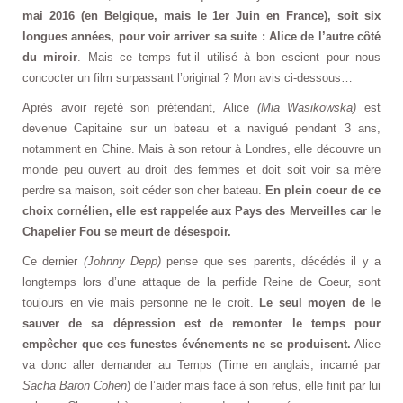
mai 2016 (en Belgique, mais le 1er Juin en France), soit six
longues années, pour voir arriver sa suite : Alice de l’autre côté
du miroir
. Mais ce temps fut-il utilisé à bon escient pour nous
concocter un film surpassant l’original ? Mon avis ci-dessous…
Après avoir rejeté son prétendant, Alice
(Mia Wasikowska)
est
devenue Capitaine sur un bateau et a navigué pendant 3 ans,
notamment en Chine. Mais à son retour à Londres, elle découvre un
monde peu ouvert au droit des femmes et doit soit voir sa mère
perdre sa maison, soit céder son cher bateau.
En plein coeur de ce
choix cornélien, elle est rappelée aux Pays des Merveilles car le
Chapelier Fou se meurt de désespoir.
Ce dernier
(Johnny Depp)
pense que ses parents, décédés il y a
longtemps lors d’une attaque de la perfide Reine de Coeur, sont
toujours en vie mais personne ne le croit.
Le seul moyen de le
sauver de sa dépression est de remonter le temps pour
empêcher que ces funestes événements ne se produisent.
Alice
va donc aller demander au Temps (Time en anglais, incarné par
Sacha Baron Cohen
) de l’aider mais face à son refus, elle finit par lui