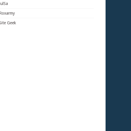
JulSa
Roxarmy
Site Geek