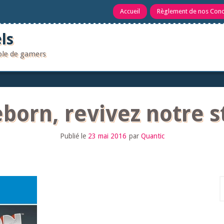
Accueil
Règlement de nos Con
ls
uple de gamers
eborn, revivez notre 
Publié le
23 mai 2016
par
Quantic
R