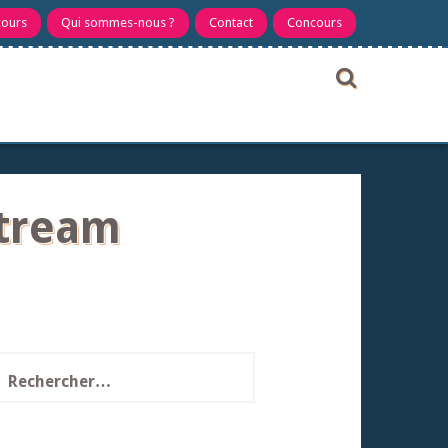
cours
Qui sommes-nous ?
Contact
Concours
stream
echercher :