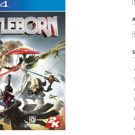
C
A
A
S