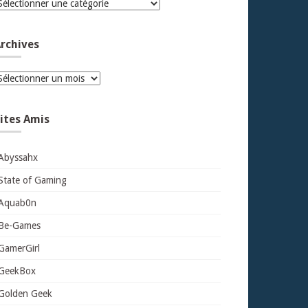
atégories
rchives
rchives
ites Amis
Abyssahx
State of Gaming
Aquab0n
Be-Games
GamerGirl
GeekBox
Golden Geek