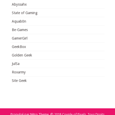
Abyssahx
State of Gaming
Aquab0n
Be-Games
GamerGirl
GeekBox
Golden Geek
JulSa
Roxarmy
Site Geek
Propulsé par
Nitro Theme
.
© 2018 Couple of Pixels. Tous Droits