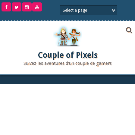
Aller
au
contenu
Couple of Pixels
Suivez les aventures d'un couple de gamers