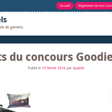
Accueil
Règlement de nos Con
ls
uple de gamers
ts du concours Goodi
Publié le
19 février 2016
par
Quantic
R