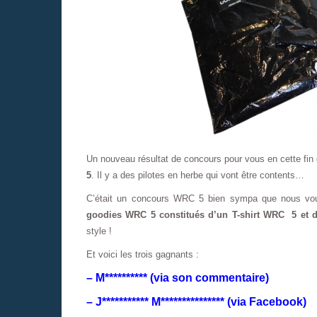
Un nouveau résultat de concours pour vous en cette fi
5
. Il y a des pilotes en herbe qui vont être contents…
C’était un concours WRC 5 bien sympa que nous vou
goodies WRC 5 constitués d’un T-shirt WRC 5 et
style !
Et voici les trois gagnants :
– M********** (via son commentaire)
– J*********** M*************** (via Facebook)