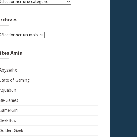
atégories
rchives
rchives
ites Amis
Abyssahx
State of Gaming
Aquab0n
Be-Games
GamerGirl
GeekBox
Golden Geek