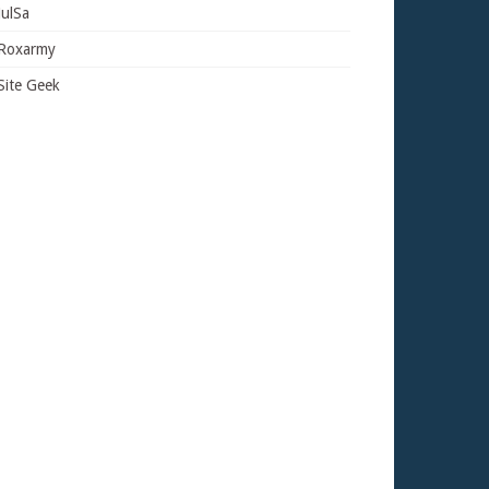
JulSa
Roxarmy
Site Geek