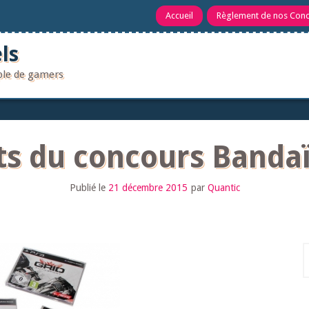
Accueil
Règlement de nos Con
ls
uple de gamers
ts du concours Band
Publié le
21 décembre 2015
par
Quantic
R