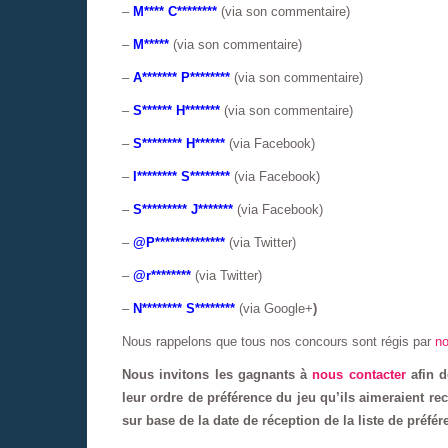
–
M**** C********
(via son commentaire)
–
M*****
(via son commentaire)
–
A******* P********
(via son commentaire)
–
S****** H*******
(via son commentaire)
–
S******** H******
(via Facebook)
–
I******** S********
(via Facebook)
–
S********* J*******
(via Facebook)
–
@P**************
(via Twitter)
–
@r********
(via Twitter)
–
N******** S********
(via Google+
)
Nous rappelons que tous nos concours sont régis par
no
Nous invitons les gagnants à
nous contacter
afin d
leur ordre de préférence du jeu qu’ils aimeraient rec
sur base de la date de réception de la liste de préfér