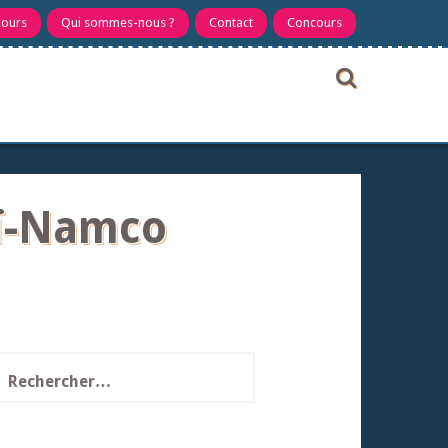
cours
Qui sommes-nous ?
Contact
Concours
aï-Namco
echercher :