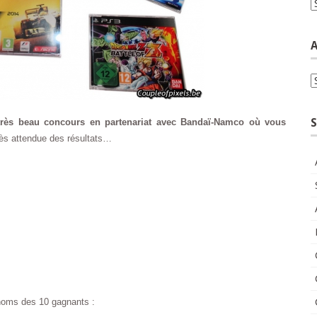
C
A
A
S
très beau concours en partenariat avec Bandaï-Namco où vous
rès attendue des résultats…
s noms des 10 gagnants :