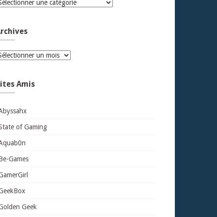
atégories
rchives
rchives
ites Amis
Abyssahx
State of Gaming
Aquab0n
Be-Games
GamerGirl
GeekBox
Golden Geek