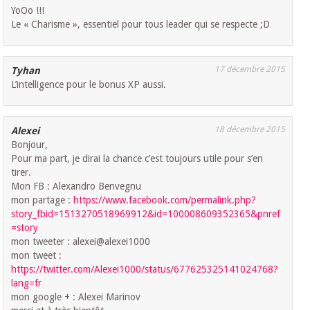
YoOo !!!
Le « Charisme », essentiel pour tous leader qui se respecte ;D
17 décembre 2015
Tyhan
L’intelligence pour le bonus XP aussi.
18 décembre 2015
Alexei
Bonjour,
Pour ma part, je dirai la chance c’est toujours utile pour s’en
tirer.
Mon FB : Alexandro Benvegnu
mon partage :
https://www.facebook.com/permalink.php?
story_fbid=1513270518969912&id=100008609352365&pnref
=story
mon tweeter : alexei@alexei1000
mon tweet :
https://twitter.com/Alexei1000/status/677625325141024768?
lang=fr
mon google + : Alexei Marinov