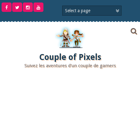
Aller
au
contenu
Couple of Pixels
Suivez les aventures d'un couple de gamers