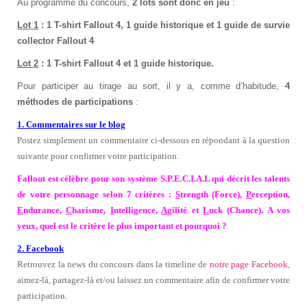
Au programme du concours,
2 lots sont donc en jeu
:
Lot 1
: 1 T-shirt Fallout 4, 1 guide historique et 1 guide de survie
collector Fallout 4
Lot 2
: 1 T-shirt Fallout 4 et 1 guide historique.
Pour participer au tirage au sort, il y a, comme d’habitude,
4
méthodes de participations
:
1. Commentaires sur le blog
Postez simplement un commentaire ci-dessous en répondant à la question
suivante pour confirmer votre participation.
Fallout est célèbre pour son système S.P.E.C.I.A.L qui décrit les talents
de votre personnage selon 7 critères :
S
trength (Force),
P
erception,
E
ndurance,
C
harisme,
I
ntelligence,
A
gilité et
L
uck (Chance). A vos
yeux, quel est le critère le plus important et pourquoi ?
2. Facebook
Retrouvez la news du concours dans la timeline de
notre page Facebook
,
aimez-là, partagez-là et/ou laissez un commentaire afin de confirmer votre
participation
.