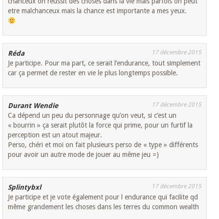
chanceux on reussit des choses dans la vie mais parfois on peut
etre malchanceux mais la chance est importante a mes yeux.
17 décembre 2015
Réda
Je participe. Pour ma part, ce serait l’endurance, tout simplement
car ça permet de rester en vie le plus longtemps possible.
17 décembre 2015
Durant Wendie
Ca dépend un peu du personnage qu’on veut, si c’est un
« bourrin » ça serait plutôt la force qui prime, pour un furtif la
perception est un atout majeur.
Perso, chéri et moi on fait plusieurs perso de « type » différents
pour avoir un autre mode de jouer au même jeu =)
17 décembre 2015
Splintybxl
Je participe et je vote également pour l endurance qui facilite qd
même grandement les choses dans les terres du common wealth