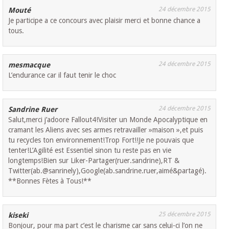
24 décembre 2015
Mouté
Je participe a ce concours avec plaisir merci et bonne chance a
tous.
24 décembre 2015
mesmacque
L’endurance car il faut tenir le choc
24 décembre 2015
Sandrine Ruer
Salut,merci j’adoore Fallout4!Visiter un Monde Apocalyptique en
cramant les Aliens avec ses armes retravailler »maison »,et puis
tu recycles ton environnement!Trop Fort!!Je ne pouvais que
tenter!L’Agilité est Essentiel sinon tu reste pas en vie
longtemps!Bien sur Liker-Partager(ruer.sandrine),RT &
Twitter(ab.@sanrinely),Google(ab.sandrine.ruer,aimé&partagé).
**Bonnes Fètes à Tous!**
25 décembre 2015
kiseki
Bonjour, pour ma part c’est le charisme car sans celui-ci l’on ne