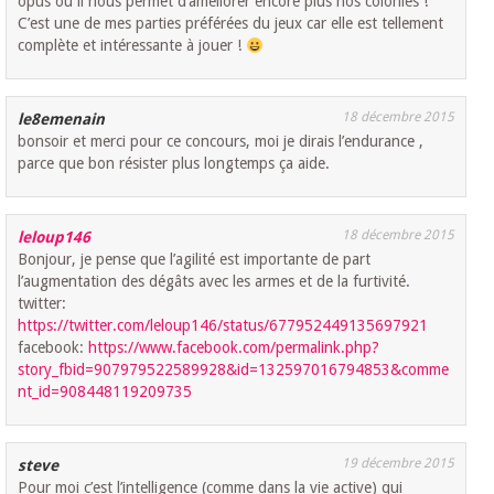
opus ou il nous permet d’améliorer encore plus nos colonies !
C’est une de mes parties préférées du jeux car elle est tellement
complète et intéressante à jouer !
18 décembre 2015
le8emenain
bonsoir et merci pour ce concours, moi je dirais l’endurance ,
parce que bon résister plus longtemps ça aide.
18 décembre 2015
leloup146
Bonjour, je pense que l’agilité est importante de part
l’augmentation des dégâts avec les armes et de la furtivité.
twitter:
https://twitter.com/leloup146/status/677952449135697921
facebook:
https://www.facebook.com/permalink.php?
story_fbid=907979522589928&id=132597016794853&comme
nt_id=908448119209735
19 décembre 2015
steve
Pour moi c’est l’intelligence (comme dans la vie active) qui