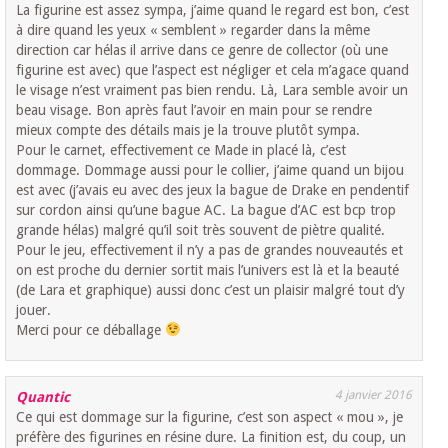
La figurine est assez sympa, j’aime quand le regard est bon, c’est
à dire quand les yeux « semblent » regarder dans la même
direction car hélas il arrive dans ce genre de collector (où une
figurine est avec) que l’aspect est négliger et cela m’agace quand
le visage n’est vraiment pas bien rendu. Là, Lara semble avoir un
beau visage. Bon après faut l’avoir en main pour se rendre
mieux compte des détails mais je la trouve plutôt sympa.
Pour le carnet, effectivement ce Made in placé là, c’est
dommage. Dommage aussi pour le collier, j’aime quand un bijou
est avec (j’avais eu avec des jeux la bague de Drake en pendentif
sur cordon ainsi qu’une bague AC. La bague d’AC est bcp trop
grande hélas) malgré qu’il soit très souvent de piètre qualité.
Pour le jeu, effectivement il n’y a pas de grandes nouveautés et
on est proche du dernier sortit mais l’univers est là et la beauté
(de Lara et graphique) aussi donc c’est un plaisir malgré tout d’y
jouer.
Merci pour ce déballage
4 janvier 2016
Quantic
Ce qui est dommage sur la figurine, c’est son aspect « mou », je
préfère des figurines en résine dure. La finition est, du coup, un