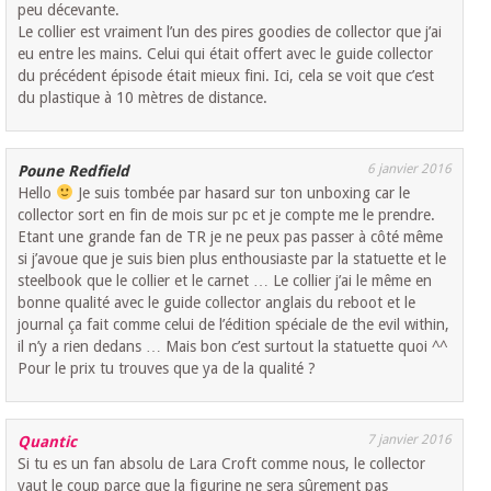
peu décevante.
Le collier est vraiment l’un des pires goodies de collector que j’ai
eu entre les mains. Celui qui était offert avec le guide collector
du précédent épisode était mieux fini. Ici, cela se voit que c’est
du plastique à 10 mètres de distance.
6 janvier 2016
Poune Redfield
Hello
Je suis tombée par hasard sur ton unboxing car le
collector sort en fin de mois sur pc et je compte me le prendre.
Etant une grande fan de TR je ne peux pas passer à côté même
si j’avoue que je suis bien plus enthousiaste par la statuette et le
steelbook que le collier et le carnet … Le collier j’ai le même en
bonne qualité avec le guide collector anglais du reboot et le
journal ça fait comme celui de l’édition spéciale de the evil within,
il n’y a rien dedans … Mais bon c’est surtout la statuette quoi ^^
Pour le prix tu trouves que ya de la qualité ?
7 janvier 2016
Quantic
Si tu es un fan absolu de Lara Croft comme nous, le collector
vaut le coup parce que la figurine ne sera sûrement pas