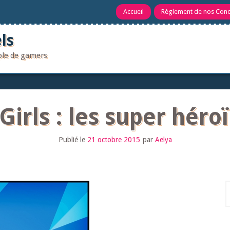
Accueil
Règlement de nos Con
ls
uple de gamers
irls : les super héro
Publié le
21 octobre 2015
par
Aelya
R