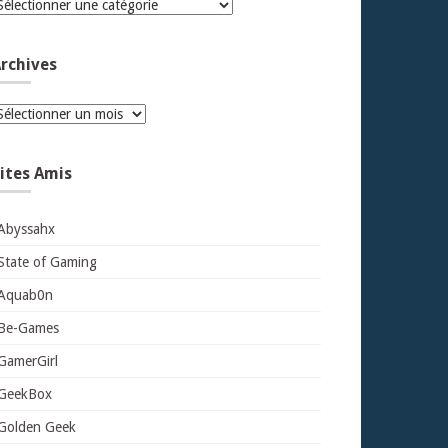
atégories
rchives
rchives
ites Amis
Abyssahx
State of Gaming
Aquab0n
Be-Games
GamerGirl
GeekBox
Golden Geek