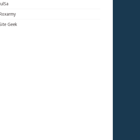
JulSa
Roxarmy
Site Geek