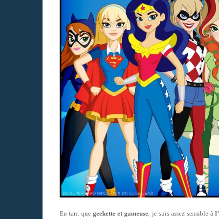
En tant que
geekette et gameuse
, je suis assez sensible à
l