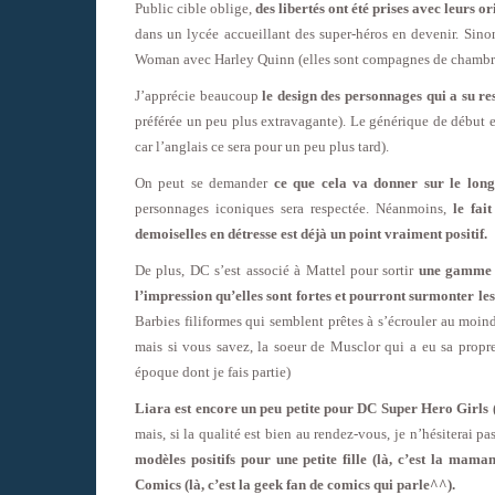
Public cible oblige,
des libertés ont été prises avec leurs or
dans un lycée accueillant des super-héros en devenir. Sino
Woman avec Harley Quinn (elles sont compagnes de chambre 
J’apprécie beaucoup
le design des personnages qui a su res
préférée un peu plus extravagante). Le générique de début es
car l’anglais ce sera pour un peu plus tard).
On peut se demander
ce que cela va donner sur le lon
personnages iconiques sera respectée. Néanmoins,
le fai
demoiselles en détresse est déjà un point vraiment positif.
De plus, DC s’est associé à Mattel pour sortir
une gamme d
l’impression qu’elles sont fortes et pourront surmonter le
Barbies filiformes qui semblent prêtes à s’écrouler au moi
mais si vous savez, la soeur de Musclor qui a eu sa propre
époque dont je fais partie)
Liara est encore un peu petite pour DC Super Hero Girls (l
mais, si la qualité est bien au rendez-vous, je n’hésiterai p
modèles positifs pour une petite fille (là, c’est la maman
Comics (là, c’est la geek fan de comics qui parle^^).