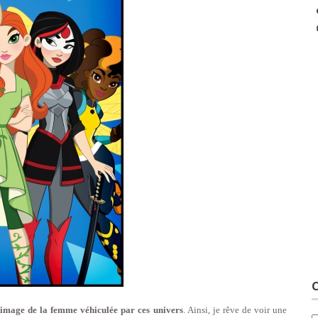
C
’image de la femme véhiculée par ces univers
. Ainsi, je rêve de voir une