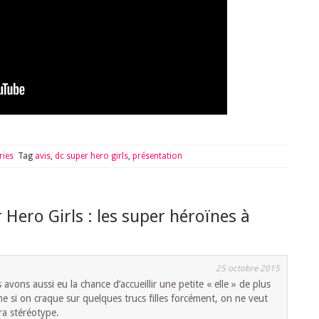
ries
Tag
avis
,
dc super hero girls
,
présentation
 Hero Girls : les super héroïnes à
25 octobre 2015
vons aussi eu la chance d’accueillir une petite « elle » de plus
me si on craque sur quelques trucs filles forcément, on ne veut
ra stéréotype.