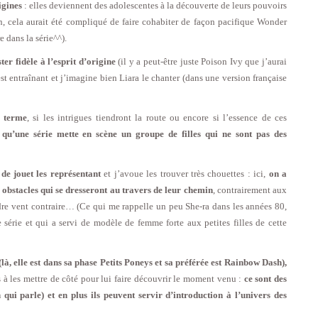
igines
: elles deviennent des adolescentes à la découverte de leurs pouvoirs
n, cela aurait été compliqué de faire cohabiter de façon pacifique Wonder
dans la série^^).
ter fidèle à l’esprit d’origine
(il y a peut-être juste Poison Ivy que j’aurai
t entraînant et j’imagine bien Liara le chanter (dans une version française
g terme
, si les intrigues tiendront la route ou encore si l’essence de ces
t qu’une série mette en scène un groupe de filles qui ne sont pas des
e jouet les représentant
et j’avoue les trouver très chouettes : ici,
on a
s obstacles qui se dresseront au travers de leur chemin
, contrairement aux
ndre vent contraire… (Ce qui me rappelle un peu She-ra dans les années 80,
 série et qui a servi de modèle de femme forte aux petites filles de cette
à, elle est dans sa phase Petits Poneys et sa préférée est Rainbow Dash),
as à les mettre de côté pour lui faire découvrir le moment venu :
ce sont des
 qui parle) et en plus ils peuvent servir d’introduction à l’univers des