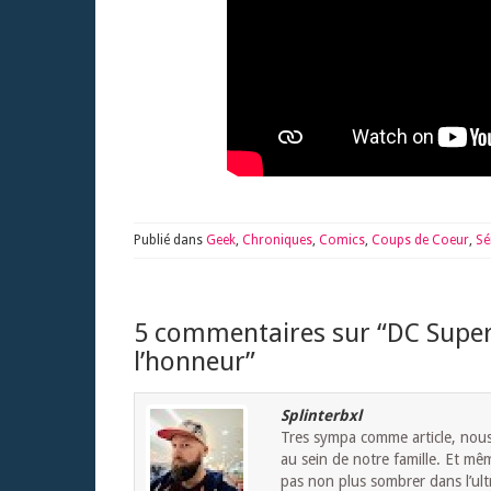
Publié dans
Geek
,
Chroniques
,
Comics
,
Coups de Coeur
,
Sé
5 commentaires sur “
DC Super
l’honneur
”
Splinterbxl
Tres sympa comme article, nous a
au sein de notre famille. Et mê
pas non plus sombrer dans l’ult