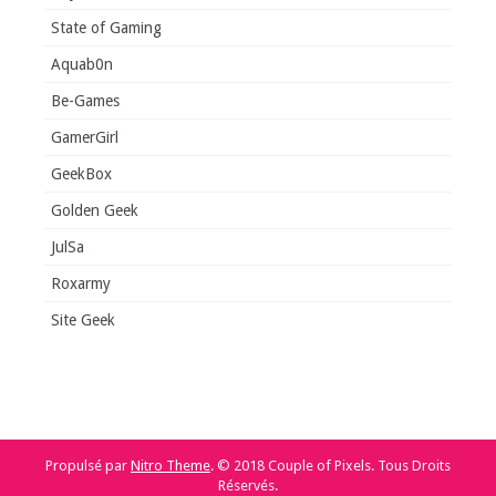
State of Gaming
Aquab0n
Be-Games
GamerGirl
GeekBox
Golden Geek
JulSa
Roxarmy
Site Geek
Propulsé par
Nitro Theme
.
© 2018 Couple of Pixels. Tous Droits
Réservés.