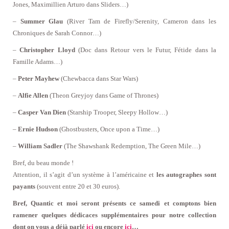
Jones, Maximillien Arturo dans Sliders…)
–
Summer Glau
(River Tam de Firefly/Serenity, Cameron dans les
Chroniques de Sarah Connor…)
–
Christopher Lloyd
(Doc dans Retour vers le Futur, Fétide dans la
Famille Adams…)
–
Peter Mayhew
(Chewbacca dans Star Wars)
–
Alfie Allen
(Theon Greyjoy dans Game of Thrones)
–
Casper Van Dien
(Starship Trooper, Sleepy Hollow…)
–
Ernie Hudson
(Ghostbusters, Once upon a Time…)
–
William Sadler
(The Shawshank Redemption, The Green Mile…)
Bref, du beau monde !
Attention, il s’agit d’un système à l’américaine et
les autographes sont
payants
(souvent entre 20 et 30 euros).
Bref, Quantic et moi seront présents ce samedi et comptons bien
ramener quelques dédicaces supplémentaires pour notre collection
dont on vous a déjà parlé
ici
ou encore
ici
…