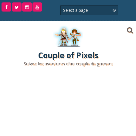
Aller
au
contenu
Couple of Pixels
Suivez les aventures d'un couple de gamers