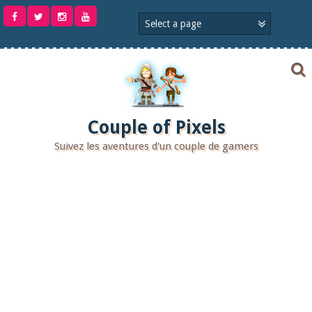
Aller
au
contenu
Couple of Pixels
Suivez les aventures d'un couple de gamers