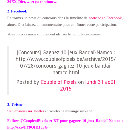
20XX, Dirt, … et ça continue…
2. Facebook
Retrouvez la news du concours dans la timeline de
notre page Facebook
,
aimez-là
et laissez un commentaire pour confirmer votre participation
.
Vous pouvez aussi simplement utiliser le module ci-dessous :
[Concours] Gagnez 10 jeux Bandaï-Namco :
http://www.coupleofpixels.be/archive/2015/
07/28/concours-gagnez-10-jeux-bandai-
namco.html
Posted by
Couple of Pixels
on
lundi 31 août
2015
3. Twitter
Suivez-nous sur Twitter
et tweetez
le message suivant
:
Follow @CoupleofPixels et RT pour gagner 10 jeux Bandaï-Namco :
http://t.co/PY9QH110oG