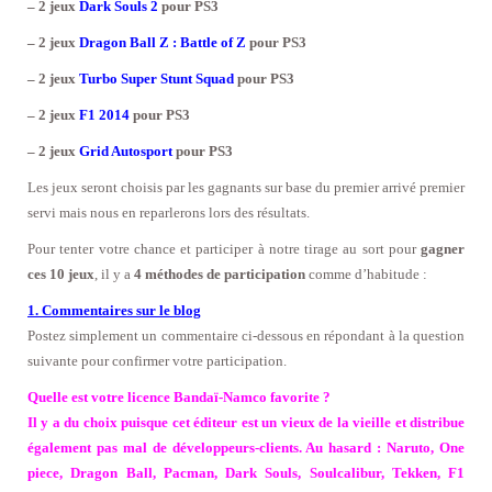
– 2 jeux
Dark Souls 2
pour PS3
– 2 jeux
Dragon Ball Z : Battle of Z
pour PS3
– 2 jeux
Turbo Super Stunt Squad
pour PS3
– 2 jeux
F1 2014
pour PS3
– 2 jeux
Grid Autosport
pour PS3
Les jeux seront choisis par les gagnants sur base du premier arrivé premier
servi mais nous en reparlerons lors des résultats.
Pour tenter votre chance et participer à notre tirage au sort pour
gagner
ces 10 jeux
, il y a
4 méthodes de participation
comme d’habitude :
1. Commentaires sur le blog
Postez simplement un commentaire ci-dessous en répondant à la question
suivante pour confirmer votre participation.
Quelle est votre licence Bandaï-Namco favorite ?
Il y a du choix puisque cet éditeur est un vieux de la vieille et distribue
également pas mal de développeurs-clients. Au hasard : Naruto, One
piece, Dragon Ball, Pacman, Dark Souls, Soulcalibur, Tekken, F1