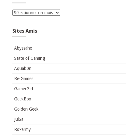
Archives
Sites Amis
Abyssahx
State of Gaming
Aquab0n
Be-Games
GamerGirl
GeekBox
Golden Geek
JulSa
Roxarmy