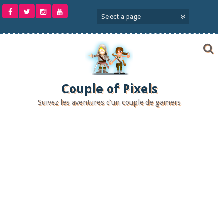
Aller
au
contenu
Couple of Pixels
Suivez les aventures d'un couple de gamers