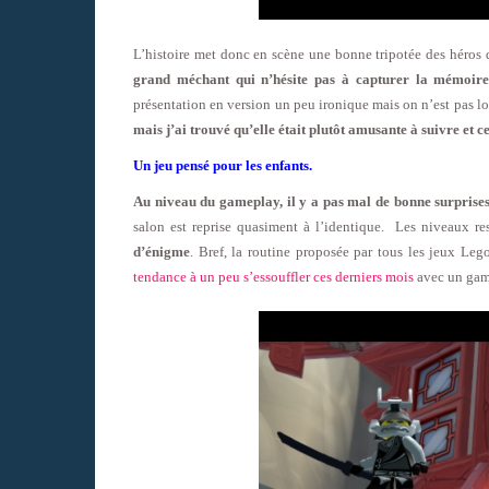
L’histoire met donc en scène une bonne tripotée des héros d
grand méchant qui n’hésite pas à capturer la mémoire 
présentation en version un peu ironique mais on n’est pas loi
mais j’ai trouvé qu’elle était plutôt amusante à suivre et c
Un jeu pensé pour les enfants.
Au niveau du gameplay, il y a pas mal de bonne surprises 
salon est reprise quasiment à l’identique. Les niveaux r
d’énigme
. Bref, la routine proposée par tous les jeux Le
tendance à un peu s’essouffler ces derniers mois
avec un gamep