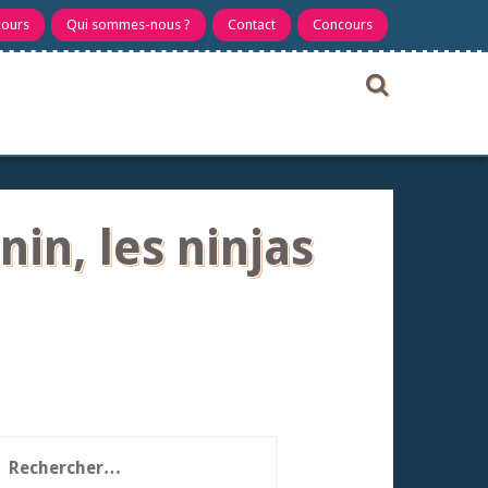
cours
Qui sommes-nous ?
Contact
Concours
nin, les ninjas
echercher :