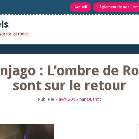
Accueil
Règlement de nos Con
ls
uple de gamers
njago : L’ombre de Ro
sont sur le retour
Publié le
7 avril 2015
par
Quantic
R