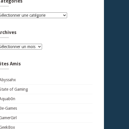
atégories
atégories
rchives
rchives
ites Amis
Abyssahx
State of Gaming
Aquab0n
Be-Games
GamerGirl
GeekBox