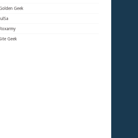
Golden Geek
JulSa
Roxarmy
Site Geek