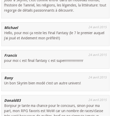
Jouer à Skyrim, c’est comme entrer dans un nouveau monde,
l’histoire de Tamriel, les religions, les légendes, la littérature: tout
regorge de détails passionnants à découvrir.
24 avril 2015
Michael
Hello, pour moi ça reste les Final Fantasy (le 7 le premier auquel
j’ai joué et évidement mon préféré!)
24 avril 2015
Francis
pour moi c est final fantasy c est superrrrrrrrrrrrrrr
24 avril 2015
Rony
Un bon Skyrim bien modé c’est un autre univers!
24 avril 2015
Donald83
Bonjour je tante ma chance pour le concours, sinon pour ma
part, mon RPG favoris est WoW car un nombre de races/classe