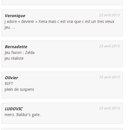
25 avril 2015
Veronique
j adore « devenir » Xena mais c est vrai que c est un tres vieux
jeu….
25 avril 2015
Bernadette
Jeu favori : Zelda
jeu réaliste
25 avril 2015
Olivier
RIFT
plein de suspens
25 avril 2015
LUDOVIC
merci. Baldur’s gate.