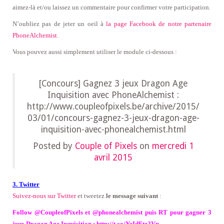
aimez-là
et/ou laissez un commentaire pour confirmer votre participation
.
N’oubliez pas de jeter un oeil à
la page Facebook de notre partenaire
PhoneAlchemist
.
Vous pouvez aussi simplement utiliser le module ci-dessous :
[Concours] Gagnez 3 jeux Dragon Age
Inquisition avec PhoneAlchemist :
http://www.coupleofpixels.be/archive/2015/
03/01/concours-gagnez-3-jeux-dragon-age-
inquisition-avec-phonealchemist.html
Posted by
Couple of Pixels
on
mercredi 1
avril 2015
3. Twitter
Suivez-nous sur Twitter
et tweetez
le message suivant
:
Follow @CoupleofPixels et @phonealchemist puis RT pour gagner 3
jeux Dragon Age Inquisition : http://t.co/YeIdFtz2Vn