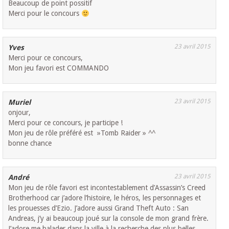
Beaucoup de point possitif
Merci pour le concours
23 avril 2015
Yves
Merci pour ce concours,
Mon jeu favori est COMMANDO
23 avril 2015
Muriel
onjour,
Merci pour ce concours, je participe !
Mon jeu de rôle préféré est »Tomb Raider » ^^
bonne chance
23 avril 2015
André
Mon jeu de rôle favori est incontestablement d’Assassin’s Creed
Brotherhood car j’adore l’histoire, le héros, les personnages et
les prouesses d’Ezio. J’adore aussi Grand Theft Auto : San
Andreas, j’y ai beaucoup joué sur la console de mon grand frère.
J’adore me balader dans la ville à la recherche des plus belles