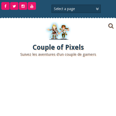
Aller
au
contenu
Couple of Pixels
Suivez les aventures d'un couple de gamers