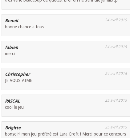
très varié beaucoup de quêtes, bref on ne s’ennuie jamais :p
24 avril 2015
Benoit
bonne chance a tous
24 avril 2015
fabien
merci
24 avril 2015
Christopher
JE VOUS AIME
25 avril 2015
PASCAL
cool le jeu
25 avril 2015
Brigitte
bonsoir! mon jeu préféré est Lara Croft ! Merci pour ce concours