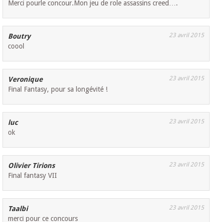
Merci pourle concour.Mon jeu de role assassins creed….
23 avril 2015
Boutry
coool
23 avril 2015
Veronique
Final Fantasy, pour sa longévité !
23 avril 2015
luc
ok
23 avril 2015
Olivier Tirions
Final fantasy VII
23 avril 2015
Taalbi
merci pour ce concours