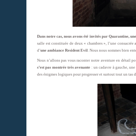
Dans notre cas, nous avons été invités par Quarantine, une
salle est constituée de deux « chambres », l’une consacrée
d’
une ambiance Resident Evil
. Nous nous sommes bien enten
Nous n’allons pas vous raconter notre aventure en détail po
s’est pas montrée très avenante
: un cadavre à gauche, une 
des énigmes logiques pour progresser et surtout tout un tas d’