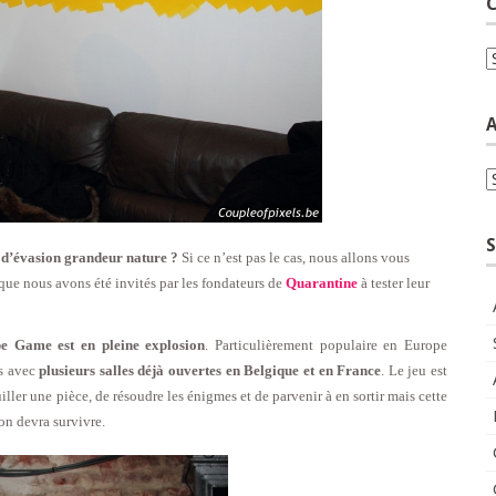
C
C
A
A
S
x d’évasion grandeur nature ?
Si ce n’est pas le cas, nous allons vous
que nous avons été invités par les fondateurs de
Quarantine
à tester leur
pe Game est en pleine explosion
. Particulièrement populaire en Europe
ns avec
plusieurs salles déjà ouvertes en Belgique et en France
. Le jeu est
uiller une pièce, de résoudre les énigmes et de parvenir à en sortir mais cette
’on devra survivre.