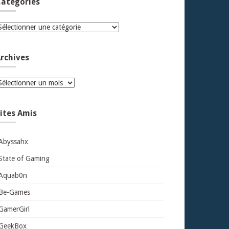
atégories
atégories
rchives
rchives
ites Amis
Abyssahx
State of Gaming
Aquab0n
Be-Games
GamerGirl
GeekBox