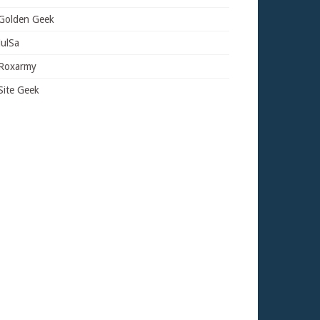
Golden Geek
JulSa
Roxarmy
Site Geek