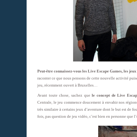
Peut-être connaissez-vous les Live Escape Games, les jeu
raconter ce que nous pensons de cette nouvelle activité puis
jeu, récemment ouvert à Bruxelles…
Avant toute chose, sachez que
le concept de Live Esca
Centrale, le jeu commence doucement à envahir nos régio
très similaire à certains jeux d’aventure dont le but est de fo
fois, pas question de jeu vidéo, c’est bien en personne que l