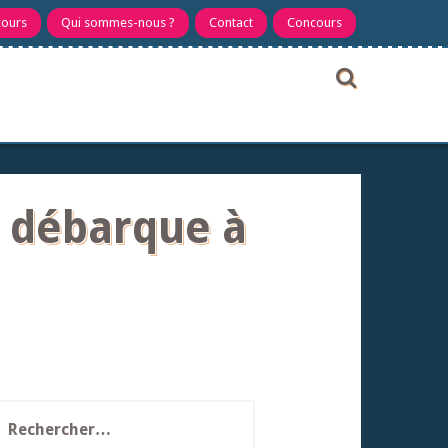
cours
Qui sommes-nous ?
Contact
Concours
e débarque à
echercher :