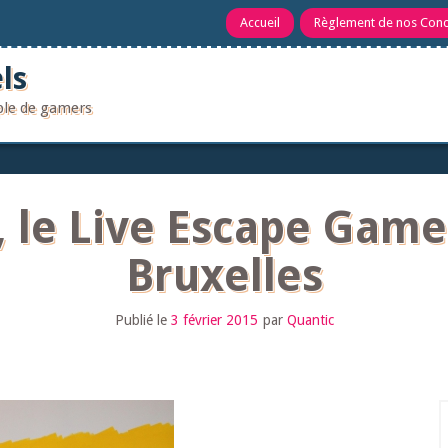
Accueil
Règlement de nos Con
ls
uple de gamers
 le Live Escape Gam
Bruxelles
Publié le
3 février 2015
par
Quantic
R