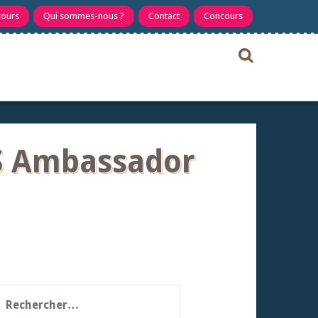
cours
Qui sommes-nous ?
Contact
Concours
S Ambassador
echercher :