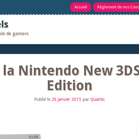
Accueil
Règlement de nos Con
ls
uple de gamers
e la Nintendo New 3D
Edition
Publié le
26 janvier 2015
par
Quantic
R