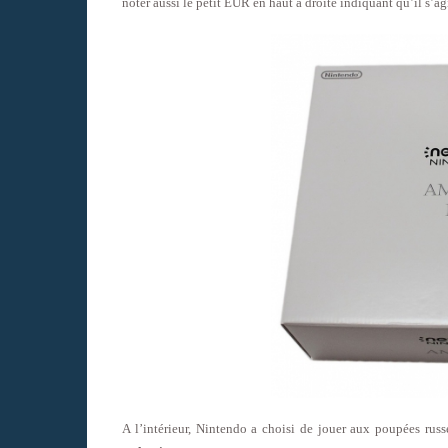
noter aussi le petit EUR en haut à droite indiquant qu’il s’a
A l’intérieur, Nintendo a choisi de jouer aux poupées rus