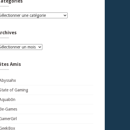
atégories
atégories
rchives
rchives
ites Amis
Abyssahx
State of Gaming
Aquab0n
Be-Games
GamerGirl
GeekBox