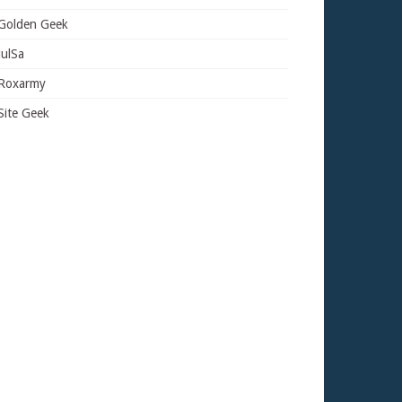
Golden Geek
JulSa
Roxarmy
Site Geek