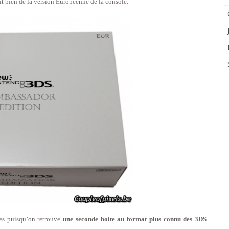
git bien de la version Européenne de la console.
ses puisqu’on retrouve
une seconde boite au format plus connu des 3DS