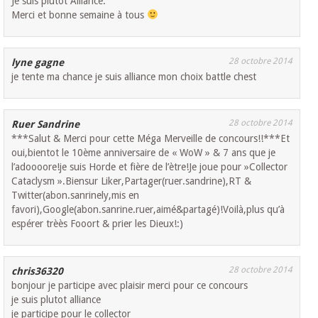
Je suis plutôt Alliance.
Merci et bonne semaine à tous
28 octobre 2014
lyne gagne
je tente ma chance je suis alliance mon choix battle chest
28 octobre 2014
Ruer Sandrine
***Salut & Merci pour cette Méga Merveille de concours!!***Et
oui,bientot le 10ème anniversaire de « WoW » & 7 ans que je
l’adoooore!je suis Horde et fière de l’ètre!Je joue pour »Collector
Cataclysm ».Biensur Liker,Partager(ruer.sandrine),RT &
Twitter(abon.sanrinely,mis en
favori),Google(abon.sanrine.ruer,aimé&partagé)!Voilà,plus qu’à
espérer trèès Fooort & prier les Dieux!:)
28 octobre 2014
chris36320
bonjour je participe avec plaisir merci pour ce concours
je suis plutot alliance
je participe pour le collector