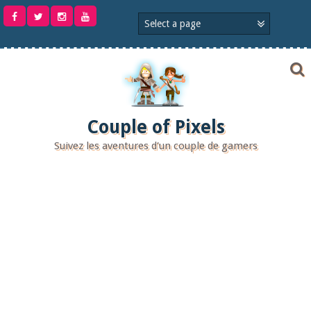
Aller
au
contenu
Couple of Pixels
Suivez les aventures d'un couple de gamers