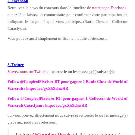
2. Facebook
Retrouvez la news du concours dans la timeline de
notre page Facebook
,
aimez-là
et laissez un commentaire pour confirmer votre participation en
indiquant le lot pour lequel vous participez
(Battle Chest ou Collector
Cataclysm).
Vous pouvez aussi simplement utiliser le module ci-dessous…
3. Twitter
Suivez-nous sur Twitter
et tweetez
le ou les message(s) suivant(s)
:
Follow @CoupleofPixels et RT pour gagner 1 Battle Chest de World of
Warcraft : http://t.co/gxXhXdnwHR
Follow @CoupleofPixels et RT pour gagner 1 Collector de World of
Warcraft Cataclysm : http://t.co/gxXhXdnwHR
ou vous pouvez directement nous suivre et retweeter le ou les message(s)
grâce aux modules ci-dessous.
Follow
@CoupleofPixels
et RT pour gagner 1