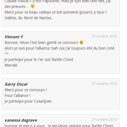
Claude Pascal » (c’est Papounet, mais je suis bien une fille, j’ai
des preuves…
Merci pour ce beau cadeau et bel automne (pourri) à tous !
Valérie, du Nord de Nantes.
27 octobre 2014
Vincent Y
Bonsoir, Wow c’est bien gentil ce concours
Alors je suis pour l’alliance, bah oui j’ai toujours été du bon coté
^^
je participe pour le 1er soit Battle Chest
Merciiiii
27 octobre 2014
Garry Oscar
Merci pour ce concours !
Pour l’alliance !
Je participe pour Cataclysm.
27 octobre 2014
vanessa degrave
bonsoir et merci a vous . je me laisse seduire pour Battle Chest.