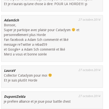
Et je n’aurais qu’une chose à dire: POUR LA HORDE!!! :p
27 octobre 2014
AdamSch
Bonsoir,
Super je participe avec plaisir pour Cataclysm
et
personnellement plus Horde
Fan facebook a Adam Sch commenté et liké
message reTwitter a rebad59
et Google+ a Adam Sch commenté et liké
Merci a vous et bonne soirée
27 octobre 2014
LauraV
Collector Cataclysm pour moi
Et je suis plutôt Horde
27 octobre 2014
DupontZelda
je prefere alliance et je joue pour battle chest