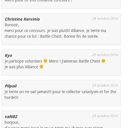
28 octobre 2014
Christine Kervinio
Bonsoir,
merci pour ce concours. Je suis plutôt Alliance. Je tente ma
chance pour ce lot : Battle Chest. Bonne fin de soirée.
29 octobre 2014
Kyo
Je participe volontiers
Merci ! J’aimerais Battle Chest
Je suis plus Alliance
29 octobre 2014
Pilpoil
Je tente on ne sait jamais!!! pour le collector cataclysm et for the
horde!!!
29 octobre 2014
val602
bonjour,
d’avance merci pour le jeu je tente ma chance avec plaisir