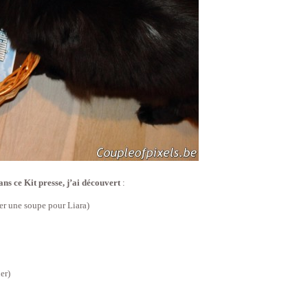
ans ce Kit presse, j’ai découvert
:
rer une soupe pour Liara)
er)