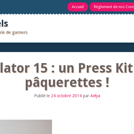
Accueil
Règlement de nos Con
ls
uple de gamers
ator 15 : un Press Kit
pâquerettes !
Publié le
24 octobre 2014
par
Aelya
R