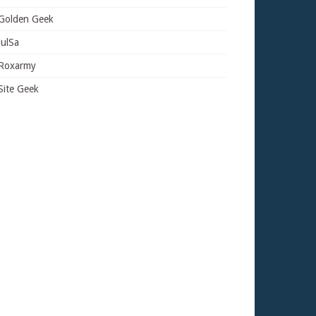
Golden Geek
JulSa
Roxarmy
Site Geek