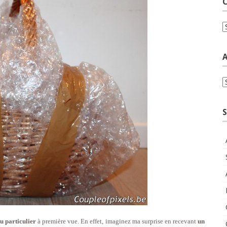
C
C
A
A
S
eu particulier
à première vue. En effet, imaginez ma surprise en recevant
un