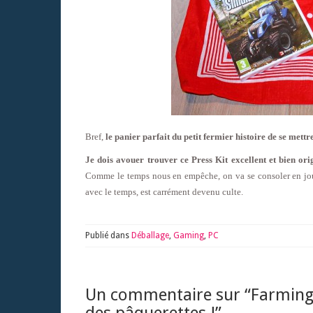
Bref,
le panier parfait du petit fermier histoire de se mett
Je dois avouer trouver ce Press Kit excellent et bien ori
Comme le temps nous en empêche, on va se consoler en j
avec le temps, est carrément devenu culte.
Publié dans
Déballage
,
Gaming
,
PC
Un commentaire sur “
Farming 