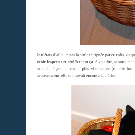
Je n’étais d’ailleurs pas la seule intriguée par ce colis, vu q
venir inspecter et renifler tout ça
.
A vrai dire, si notre mons
mais de façon nettement plus vindicative (ça crie fort 
heureusement, elle se trouvait encore à la crèche.