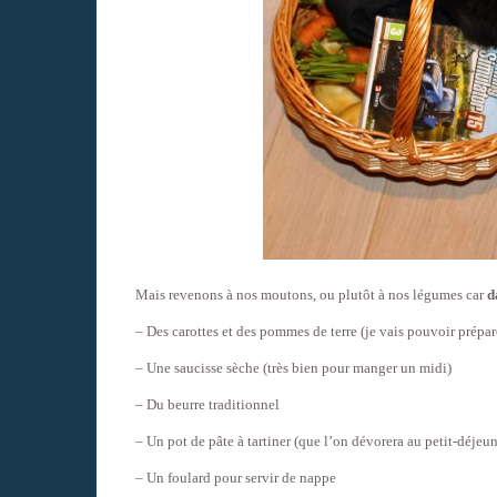
Mais revenons à nos moutons, ou plutôt à nos légumes car
d
– Des carottes et des pommes de terre (je vais pouvoir prépa
– Une saucisse sèche (très bien pour manger un midi)
– Du beurre traditionnel
– Un pot de pâte à tartiner (que l’on dévorera au petit-déjeun
– Un foulard pour servir de nappe