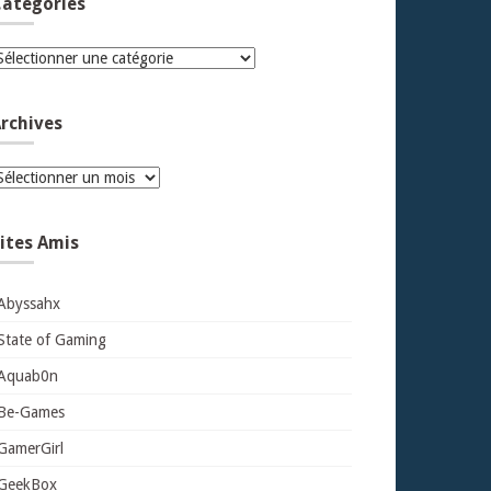
atégories
atégories
rchives
rchives
ites Amis
Abyssahx
State of Gaming
Aquab0n
Be-Games
GamerGirl
GeekBox