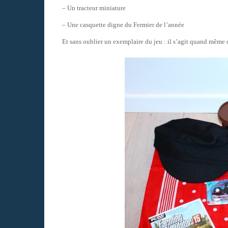
– Un tracteur miniature
– Une casquette digne du Fermier de l’année
Et sans oublier un exemplaire du jeu : il s’agit quand même d