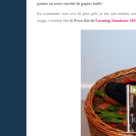
panier en osier enrobé de papier bulle
!
En examinant tout ceci de plus près, je me suis rendue com
rouge, s’avérait être
le Press Kit de
Farming Simulator 20