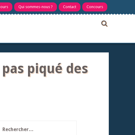
cours
Qui sommes-nous ?
Contact
Concours
 pas piqué des
echercher :