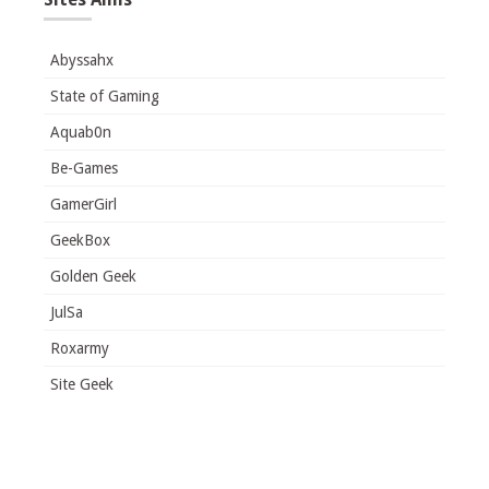
Abyssahx
State of Gaming
Aquab0n
Be-Games
GamerGirl
GeekBox
Golden Geek
JulSa
Roxarmy
Site Geek