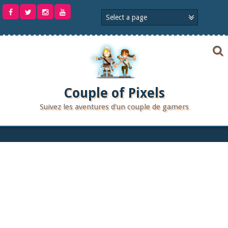
Aller
au
contenu
Couple of Pixels
Suivez les aventures d'un couple de gamers