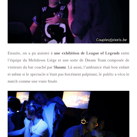
Ensuite, on a pu assister à
une exhibition de League of Legends
entre
l’équipe du Meltdown Liège et une sorte de Dream Team composée de
visiteurs du bar coaché par
Shaunz
. Là aussi, l’ambiance était bon enfant
et même si le spectacle n’était pas forcément palpitant, le public a vécu le
match comme une vraie finale.