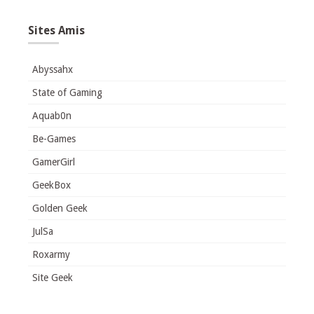
Sites Amis
Abyssahx
State of Gaming
Aquab0n
Be-Games
GamerGirl
GeekBox
Golden Geek
JulSa
Roxarmy
Site Geek