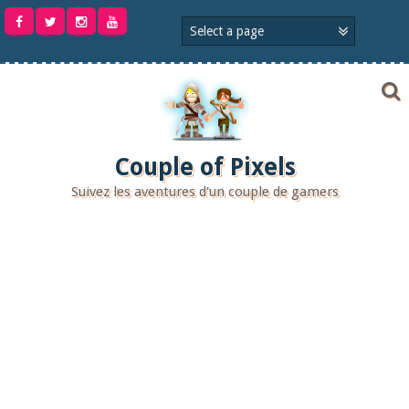
Aller
au
contenu
Couple of Pixels
Suivez les aventures d'un couple de gamers