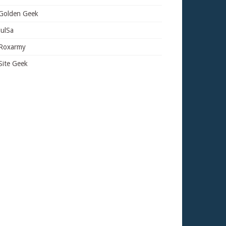
Golden Geek
JulSa
Roxarmy
Site Geek