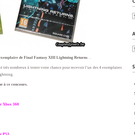
C
C
A
A
 exemplaire de Final Fantasy XIII Lightning Returns
…
S
é très nombreux à tenter votre chance pour recevoir l’un des 4 exemplaires
ightning.
e à ce concours.
ur Xbox 360
ur PS3