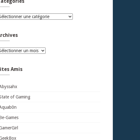
atégories
atégories
rchives
rchives
ites Amis
Abyssahx
State of Gaming
Aquab0n
Be-Games
GamerGirl
GeekBox