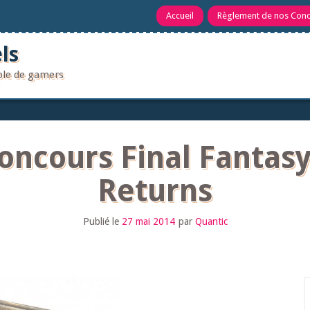
Accueil
Règlement de nos Con
ls
uple de gamers
oncours Final Fantasy
Returns
Publié le
27 mai 2014
par
Quantic
R