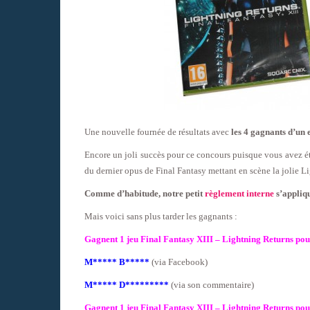
Une nouvelle fournée de résultats avec
les 4 gagnants d’un
Encore un joli succès pour ce concours puisque vous avez ét
du dernier opus de Final Fantasy mettant en scène la jolie L
Comme d’habitude, notre petit
règlement interne
s’appliqu
Mais voici sans plus tarder les gagnants :
Gagnent 1 jeu Final Fantasy XIII – Lightning Returns po
M***** B*****
(via Facebook)
M***** D*********
(via son commentaire)
Gagnent 1 jeu Final Fantasy XIII – Lightning Returns po