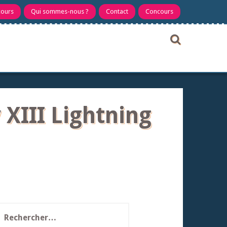
cours
Qui sommes-nous ?
Contact
Concours
 XIII Lightning
echercher :