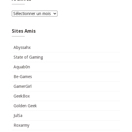
Archives
Sites Amis
Abyssahx
State of Gaming
Aquab0n
Be-Games
GamerGirl
GeekBox
Golden Geek
JulSa
Roxarmy