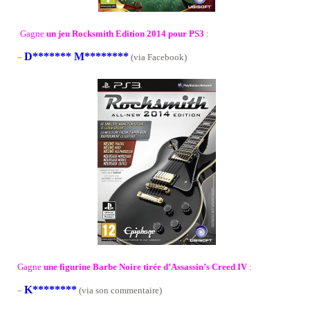
Gagne
un jeu Rocksmith Edition 2014 pour PS3
:
D******* M********
–
(via Facebook)
Gagne
une figurine Barbe Noire tirée d’Assassin’s Creed IV
:
K********
–
(via son commentaire)