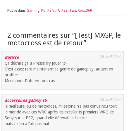
Publié dans
Gaming
,
PC
,
PS VITA
,
PS3
,
Test
,
Xbox360
2 commentaires sur “
[Test] MXGP, le
motocross est de retour
”
25 avril 2014
Batiste
Ça déchire ça !! Pressé d’y jouer :p
C’est assez rare maintenant ce genre de gameplay, autant en
profiter !
Merci pour l’info en tout cas.
28 avril 2014
accessoires galaxy s5
le meilleure jeu de motocross, milestone n’a pas convaincu tout
le monde avec ces WRC après les excellents premiers WRC de
Sony sur la PS2, quand elle détenait la licence
mais ce jeu à l’air pas mal