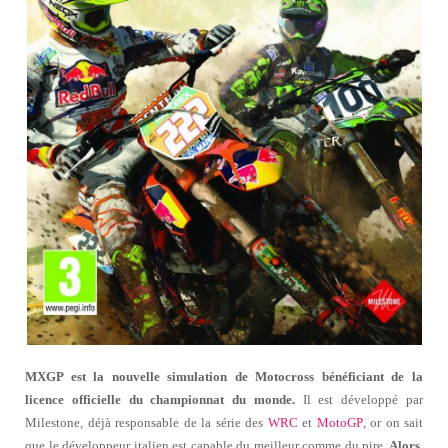
MXGP est la nouvelle simulation de Motocross bénéficiant de la
licence officielle du championnat du monde.
Il est développé par
Milestone, déjà responsable de la série des
WRC
et
MotoGP
, or on sait
que le développeur italien est capable du meilleur comme du pire.
Alors,