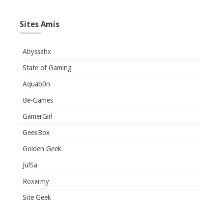
Sites Amis
Abyssahx
State of Gaming
Aquab0n
Be-Games
GamerGirl
GeekBox
Golden Geek
JulSa
Roxarmy
Site Geek