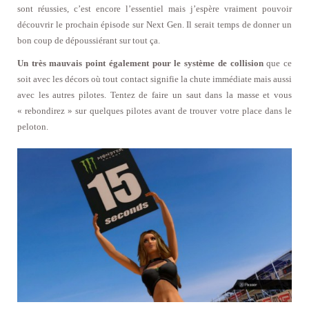
sont réussies, c’est encore l’essentiel mais j’espère vraiment pouvoir
découvrir le prochain épisode sur Next Gen. Il serait temps de donner un
bon coup de dépoussiérant sur tout ça.
Un très mauvais point également pour le système de collision
que ce
soit avec les décors où tout contact signifie la chute immédiate mais aussi
avec les autres pilotes. Tentez de faire un saut dans la masse et vous
« rebondirez » sur quelques pilotes avant de trouver votre place dans le
peloton.