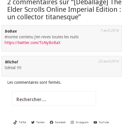
2 commentaires sur “
[Déballage] The
Elder Scrolls Online Imperial Edition :
un collector titanesque
”
7 avril 2014
bobax
énorme contenu j’en reves toutes les nuits
https://twitter.com/ToNyBoBaX
23 avril 2014
Michel
Génial !!!!
Les commentaires sont fermés.
Rechercher :
TikTok
Twitter
Facebook
Instagram
YouTube