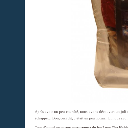
Après avoir un peu cherché, nous avons découvert un joli st
échappé… Bon, ceci dit, c’était un peu normal. Et nous avons
Tout d’abord
un poster assez sympa du jeu Lego The Hobb