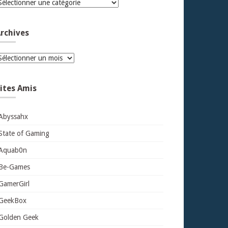
atégories
rchives
rchives
ites Amis
Abyssahx
State of Gaming
Aquab0n
Be-Games
GamerGirl
GeekBox
Golden Geek