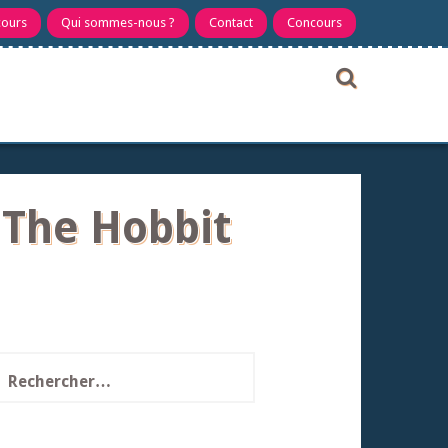
cours
Qui sommes-nous ?
Contact
Concours
 The Hobbit
echercher :