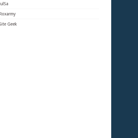
JulSa
Roxarmy
Site Geek