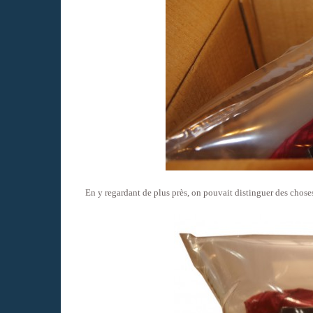
En y regardant de plus près, on pouvait distinguer des chose