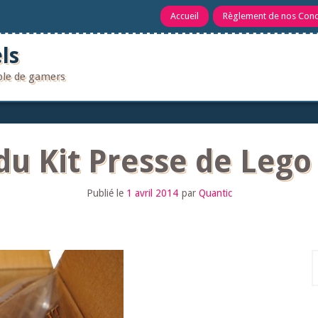
Accueil
Règlement de nos Con
ls
uple de gamers
du Kit Presse de Lego
Publié le
1 avril 2014
par
Quantic
R