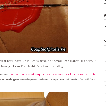
C
A
A
S
vant notre porte, un joli colis marqué du
sceau Lego Hobbit
. Il s’agissait
du futur jeu Lego The Hobbit
. Voici notre déballage…
ointain,
Warner nous avait surpris en concoctant des kits presse de toute
e sorte de gros coussin pneumatique transparent
qui tenait pile poil dans