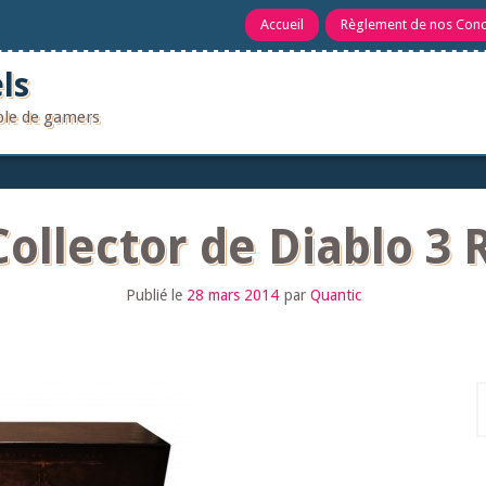
Accueil
Règlement de nos Con
ls
uple de gamers
ollector de Diablo 3 
Publié le
28 mars 2014
par
Quantic
R