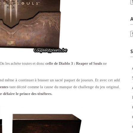
C
A
A
S
On les achète toutes et donc
celle de Diablo 3 : Reaper of Souls
ne
uand même à continuer à brasser un sacré paquet de joueurs. Et avec cet add
entes
tant décrié comme la cause du manque de challenge du jeu original.
 défaire le prince des ténèbres.