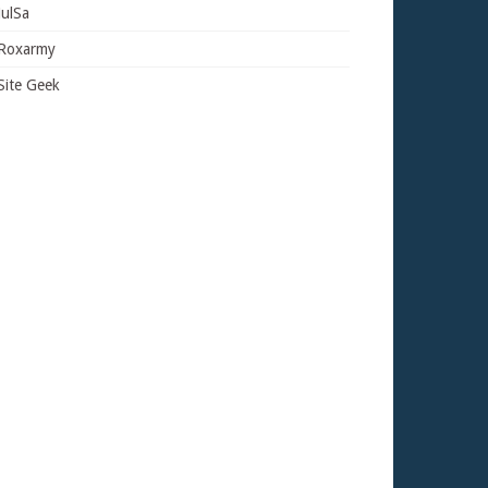
JulSa
Roxarmy
Site Geek