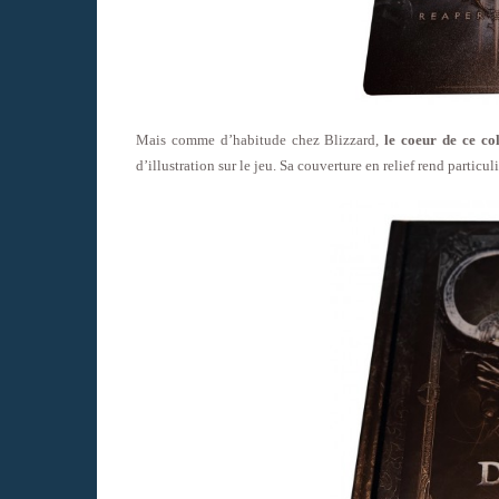
Mais comme d’habitude chez Blizzard,
le coeur de ce co
d’illustration sur le jeu. Sa couverture en relief rend particul