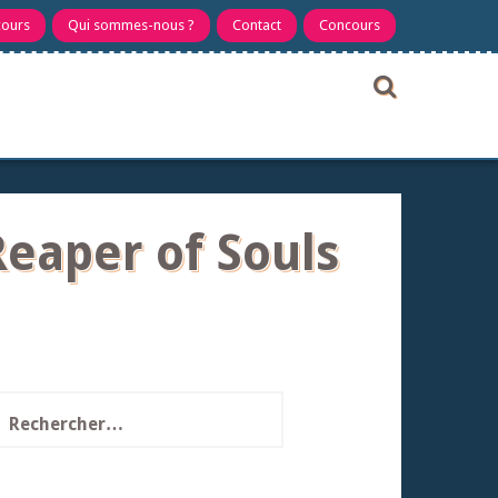
cours
Qui sommes-nous ?
Contact
Concours
Reaper of Souls
echercher :