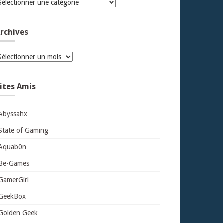
atégories
rchives
rchives
ites Amis
Abyssahx
State of Gaming
Aquab0n
Be-Games
GamerGirl
GeekBox
Golden Geek