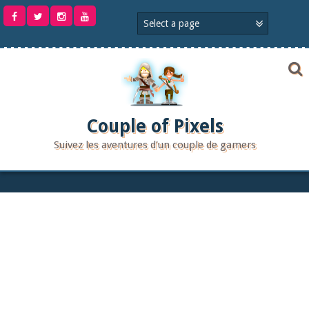
Aller
au
contenu
Couple of Pixels
Suivez les aventures d'un couple de gamers