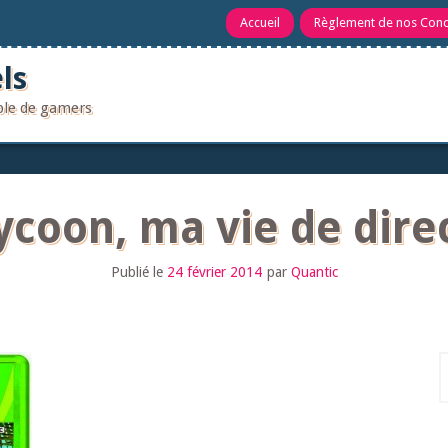
Accueil
Règlement de nos Con
ls
uple de gamers
Tycoon, ma vie de dire
Publié le
24 février 2014
par
Quantic
R