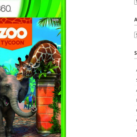
C
A
A
S