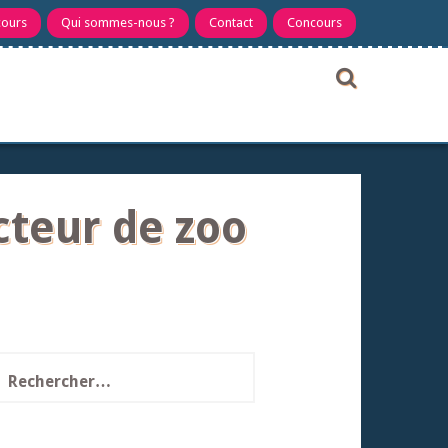
cours
Qui sommes-nous ?
Contact
Concours
cteur de zoo
echercher :