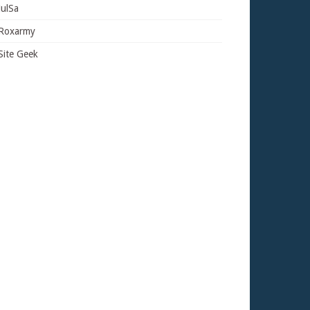
JulSa
Roxarmy
Site Geek