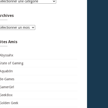
atégories
rchives
rchives
ites Amis
Abyssahx
State of Gaming
Aquab0n
Be-Games
GamerGirl
GeekBox
Golden Geek