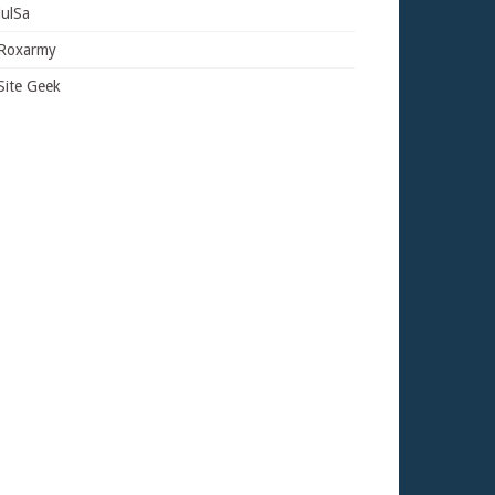
JulSa
Roxarmy
Site Geek