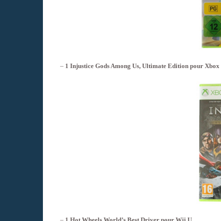
–
1 Injustice Gods Among Us, Ultimate Edition pour Xbox
–
1 Hot Wheels World’s Best Driver pour Wii U