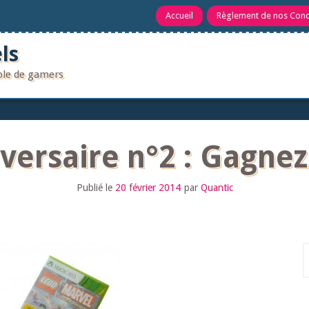
Accueil
Règlement de nos Con
ls
uple de gamers
versaire n°2 : Gagnez
Publié le
20 février 2014
par
Quantic
R