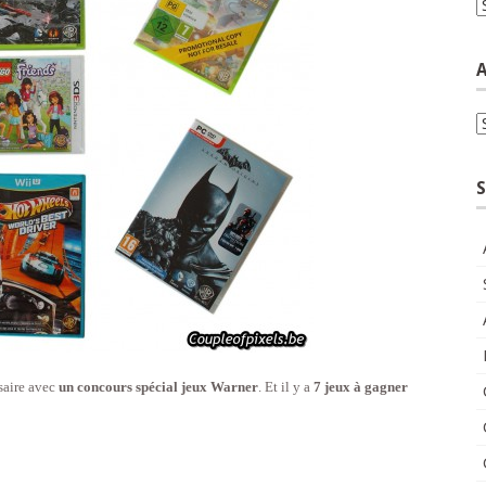
C
A
A
S
saire avec
un concours spécial jeux Warner
. Et il y a
7 jeux à gagner