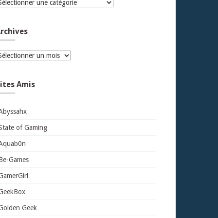
atégories
rchives
rchives
ites Amis
Abyssahx
State of Gaming
Aquab0n
Be-Games
GamerGirl
GeekBox
Golden Geek