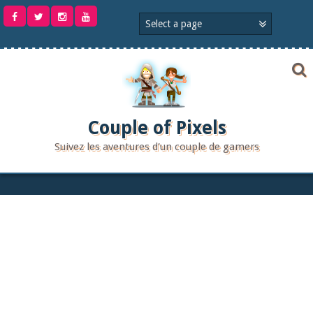
Aller
au
contenu
Couple of Pixels
Suivez les aventures d'un couple de gamers