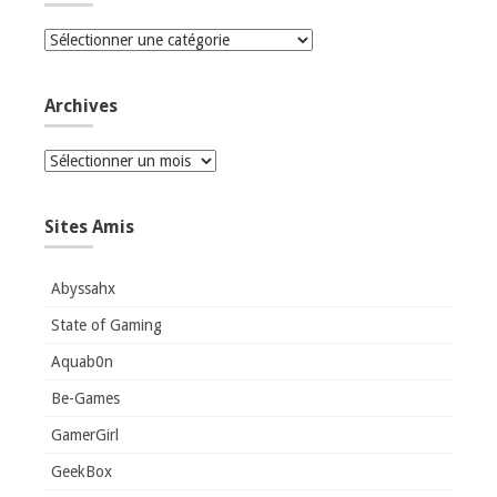
Catégories
Archives
Archives
Sites Amis
Abyssahx
State of Gaming
Aquab0n
Be-Games
GamerGirl
GeekBox