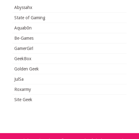
Abyssahx
State of Gaming
Aquab0n
Be-Games
GamerGirl
GeekBox
Golden Geek
JulSa
Roxarmy
Site Geek