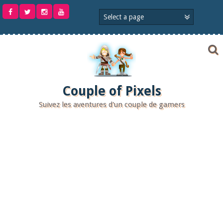
Aller
au
contenu
Couple of Pixels
Suivez les aventures d'un couple de gamers