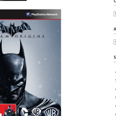
C
C
A
A
S