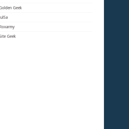
Golden Geek
JulSa
Roxarmy
Site Geek