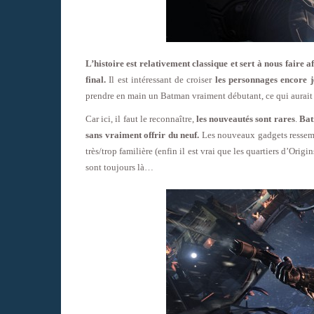
L’histoire est relativement classique et sert à nous faire 
final.
Il est intéressant de croiser
les personnages encore 
prendre en main un Batman vraiment débutant, ce qui aurait
Car ici, il faut le reconnaître,
les nouveautés sont rares
.
Bat
sans vraiment offrir du neuf.
Les nouveaux gadgets ressembl
très/trop familière (enfin il est vrai que les quartiers d’Ori
sont toujours là…