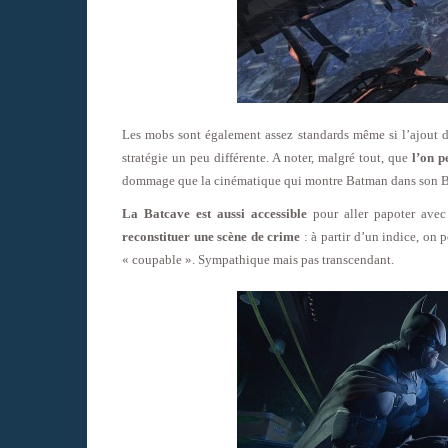
Les mobs sont également assez standards même si l’ajout de
stratégie un peu différente. A noter, malgré tout, que
l’on p
dommage que la cinématique qui montre Batman dans son Ba
La Batcave est aussi accessible
pour aller papoter avec 
reconstituer une scène de crime
: à partir d’un indice, on 
« coupable ». Sympathique mais pas transcendant.