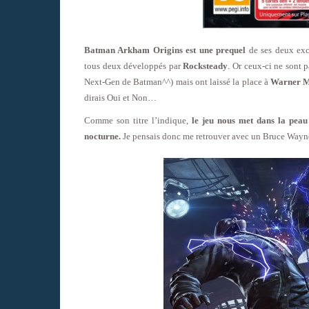
Batman Arkham Origins est une prequel
de ses deux exc
tous deux développés par
Rocksteady
. Or ceux-ci ne sont 
Next-Gen de Batman^^) mais ont laissé la place à
Warner M
dirais Oui et Non…
Comme son titre l’indique,
le jeu nous met dans la peau 
nocturne.
Je pensais donc me retrouver avec un Bruce Wayne