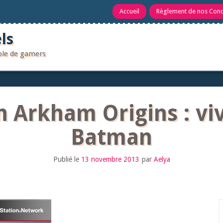
Accueil
Règlement de nos Con
ls
uple de gamers
n Arkham Origins : viv
Batman
Publié le
13 novembre 2013
par
Aelya
R