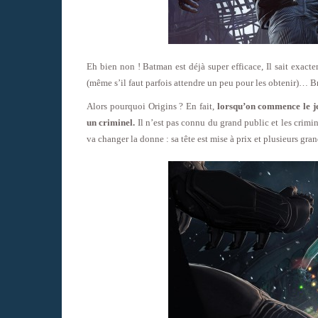
Eh bien non ! Batman est déjà super efficace, Il sait exac
(même s’il faut parfois attendre un peu pour les obtenir)… Bre
Alors pourquoi Origins ? En fait,
lorsqu’on commence le j
un criminel.
Il n’est pas connu du grand public et les crimi
va changer la donne : sa tête est mise à prix et plusieurs gr