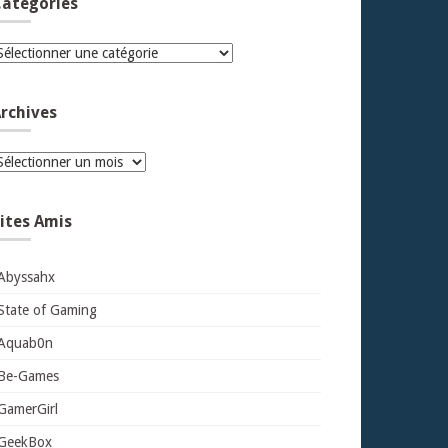
atégories
atégories
rchives
rchives
ites Amis
Abyssahx
State of Gaming
Aquab0n
Be-Games
GamerGirl
GeekBox