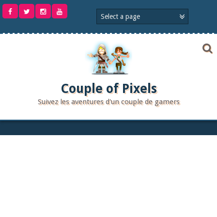
Aller
au
contenu
Couple of Pixels
Suivez les aventures d'un couple de gamers