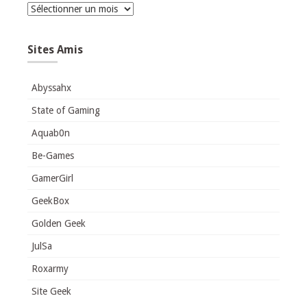
Archives
Sites Amis
Abyssahx
State of Gaming
Aquab0n
Be-Games
GamerGirl
GeekBox
Golden Geek
JulSa
Roxarmy
Site Geek