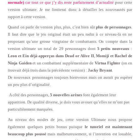
normale)
car tout ce que j’y dis reste parfaitement d’actualité
pour cette
version ultimate. Je me limiterai donc à détailler les nouveautés par
rapport à cette version.
Quand on parle de version plus, plus, c’est bien sûr
plus de personnages
.
Il faut dire que le jeu original était un peu radin à ce niveau-là en ne
proposant qu’une grosse vingtaine de combattants. On compte dans la
version ultimate un total de 29 personnages dont
5 petits nouveaux
:
Leon et Ein déjà apperçus dans Dead or Alive II
,
Momiji et Rachel de
Ninja Gaiden
et un combattant supplémentaire de
Virtua Fighter
(on en
trouvait déjà trois dans la précédente version) :
Jacky Bryant
.
De nouveaux personnages toujours bienvenus mais on aurait pu espérer
un peu plus d’originalité.
A côté des personnages,
5 nouvelles arènes
font également leur
apparition. De qualité diverse, je dois vous avouer qu’elles ne m’ont pas
particulièrement marquées.
Au niveau des modes de jeu, cette version Ultimate nous propose
également quelques petits bonus puisque
le tutoriel est maintenant
beaucoup plus poussé
mais malheureusement, si l’intention est louable,