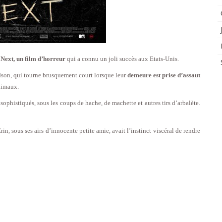
 Next, un film d’horreur
qui a connu un joli succès aux Etats-Unis.
idson, qui tourne brusquement court lorsque leur
demeure est prise d’assaut
nimaux.
sophistiqués, sous les coups de hache, de machette et autres tirs d’arbalète.
in, sous ses airs d’innocente petite amie, avait l’instinct viscéral de rendre