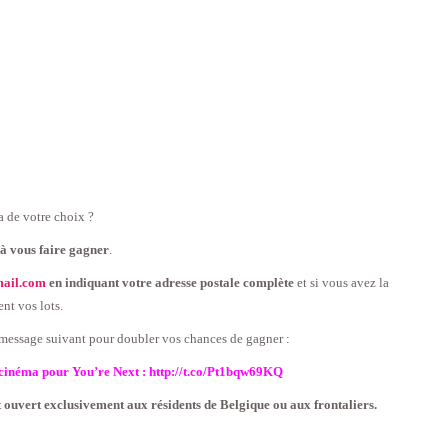
a de votre choix ?
à vous faire gagner
.
ail.com
en indiquant votre adresse postale complète
et si vous avez la
nt vos lots.
 message suivant pour doubler vos chances de gagner :
 cinéma pour You’re Next : http://t.co/Pt1bqw69KQ
t ouvert exclusivement aux résidents de Belgique ou aux frontaliers.