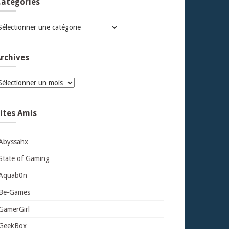
atégories
atégories
rchives
rchives
ites Amis
Abyssahx
State of Gaming
Aquab0n
Be-Games
GamerGirl
GeekBox