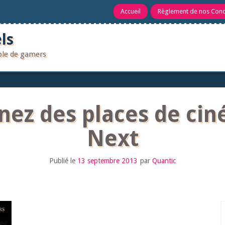
Accueil
Règlement de nos Con
ls
uple de gamers
nez des places de cin
Next
Publié le
13 septembre 2013
par
Quantic
R