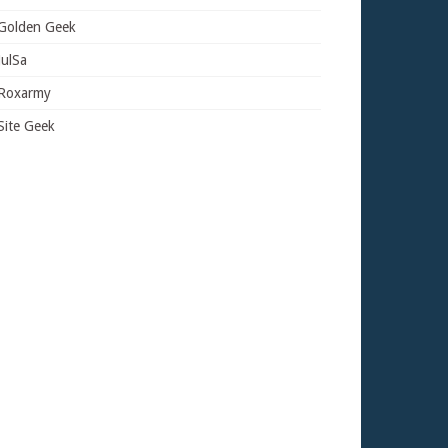
Golden Geek
JulSa
Roxarmy
Site Geek