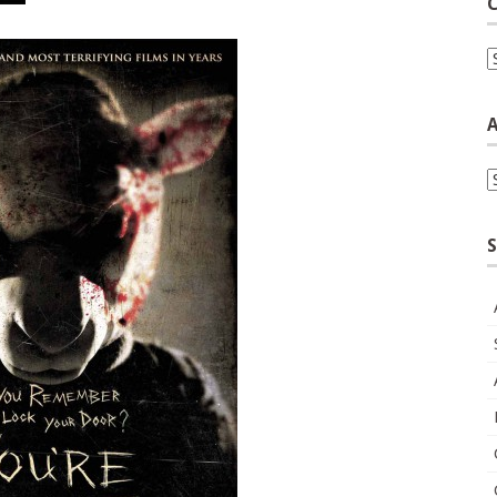
C
C
A
A
S