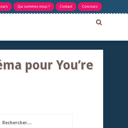
cours
Qui sommes-nous ?
Contact
Concours
éma pour You’re
echercher :