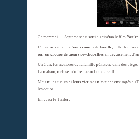
Ce mercredi 11 Septembre est sorti au cinéma le film
You’re
L’histoire est celle d’une
réunion de famille
, celle des Dav
par un groupe de tueurs psychopathes
en déguisement d’a
Un à un, les membres de la famille périssent dans des pièges 
La maison, recluse, n’offre aucun lieu de repli.
Mais ni les tueurs ni leurs victimes n’avaient envisagés qu’Er
les coups…
En voici le Trailer :