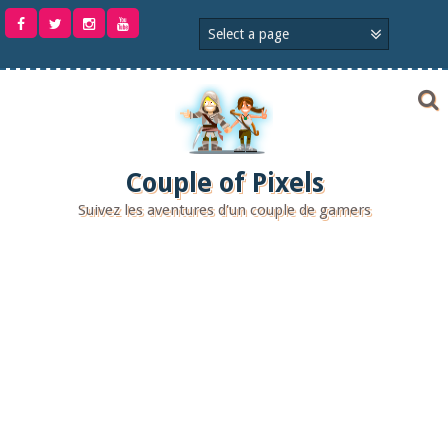
Aller
au
contenu
Couple of Pixels
Suivez les aventures d'un couple de gamers