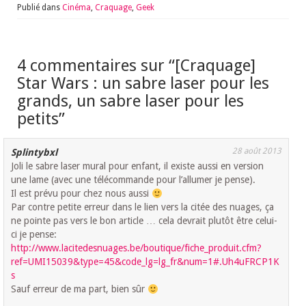
Publié dans
Cinéma
,
Craquage
,
Geek
4 commentaires sur “
[Craquage]
Star Wars : un sabre laser pour les
grands, un sabre laser pour les
petits
”
28 août 2013
Splintybxl
Joli le sabre laser mural pour enfant, il existe aussi en version
une lame (avec une télécommande pour l’allumer je pense).
Il est prévu pour chez nous aussi
Par contre petite erreur dans le lien vers la citée des nuages, ça
ne pointe pas vers le bon article … cela devrait plutôt être celui-
ci je pense:
http://www.lacitedesnuages.be/boutique/fiche_produit.cfm?
ref=UMI15039&type=45&code_lg=lg_fr&num=1#.Uh4uFRCP1K
s
Sauf erreur de ma part, bien sûr