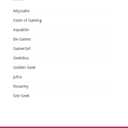
Abyssahx
State of Gaming
Aquab0n
Be-Games
GamerGirl
GeekBox
Golden Geek
JulSa
Roxarmy
Site Geek