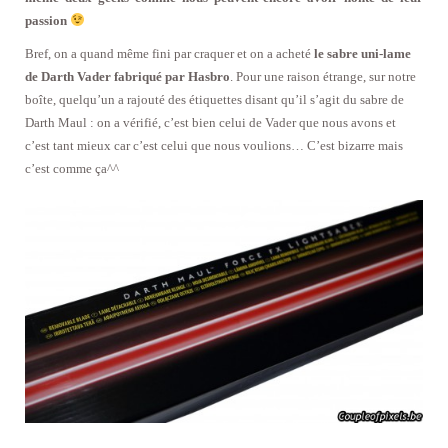
passion
Bref, on a quand même fini par craquer et on a acheté
le sabre uni-lame
de Darth Vader fabriqué par Hasbro
. Pour une raison étrange, sur notre
boîte, quelqu’un a rajouté des étiquettes disant qu’il s’agit du sabre de
Darth Maul : on a vérifié, c’est bien celui de Vader que nous avons et
c’est tant mieux car c’est celui que nous voulions… C’est bizarre mais
c’est comme ça^^