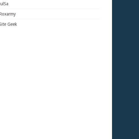
JulSa
Roxarmy
Site Geek