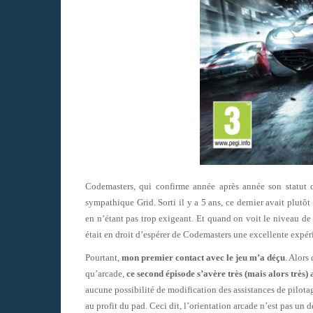
Codemasters, qui confirme année après année son statut
sympathique Grid. Sorti il y a 5 ans, ce dernier avait plu
en n’étant pas trop exigeant. Et quand on voit le niveau de
était en droit d’espérer de Codemasters une excellente expér
Pourtant,
mon premier contact avec le jeu m’a déçu
. Alors
qu’arcade,
ce second épisode s’avère très (mais alors très)
aucune possibilité de modification des assistances de pilota
au profit du pad. Ceci dit, l’orientation arcade n’est pas un