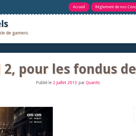
Accueil
Règlement de nos Con
ls
uple de gamers
d 2, pour les fondus de
Publié le
2 juillet 2013
par
Quantic
R