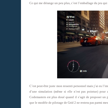
Ce qui me dérange un peu plus, c’est l’emballage du jeu qui 
C’est peut-être juste mon ressenti personnel mais j’ai eu l’i
d’une simulation (même si elle n’est pas pointue) pour 
Codemasters est plus doué quand il s’agit de proposer un p
que le modèle de pilotage de Grid 2 ne restera pas parmi mes 