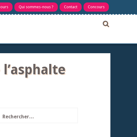
cours
Qui sommes-nous ?
Contact
Concours
 l’asphalte
echercher :