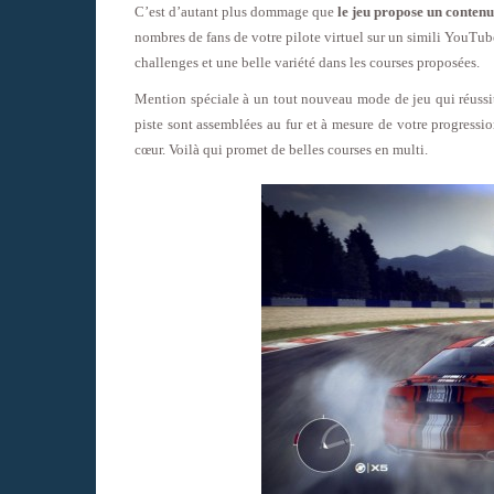
C’est d’autant plus dommage que
le jeu propose un contenu
nombres de fans de votre pilote virtuel sur un simili YouTube.
challenges et une belle variété dans les courses proposées.
Mention spéciale à un tout nouveau mode de jeu qui réussit à
piste sont assemblées au fur et à mesure de votre progressio
cœur. Voilà qui promet de belles courses en multi.