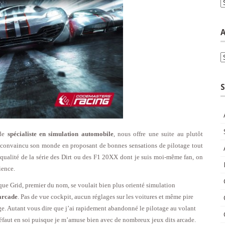
C
A
A
S
 de
spécialiste en simulation automobile
, nous offre une suite au plutôt
tôt convaincu son monde en proposant de bonnes sensations de pilotage tout
 qualité de la série des Dirt ou des F1 20XX dont je suis moi-même fan, on
ience.
 que Grid, premier du nom, se voulait bien plus orienté simulation
 arcade
. Pas de vue cockpit, aucun réglages sur les voitures et même pire
ge. Autant vous dire que j’ai rapidement abandonné le pilotage au volant
 défaut en soi puisque je m’amuse bien avec de nombreux jeux dits arcade.