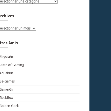
atégories
rchives
rchives
ites Amis
Abyssahx
State of Gaming
Aquab0n
Be-Games
GamerGirl
GeekBox
Golden Geek