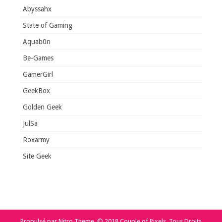
Abyssahx
State of Gaming
Aquab0n
Be-Games
GamerGirl
GeekBox
Golden Geek
JulSa
Roxarmy
Site Geek
Propulsé par
Nitro Theme
.
© 2018 Couple of Pixels. Tous Droits