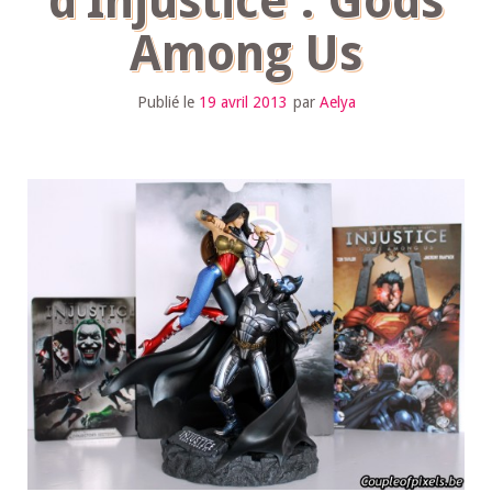
d’Injustice : Gods
Among Us
Publié le
19 avril 2013
par
Aelya