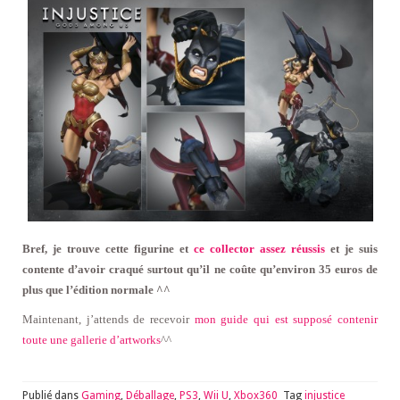
Bref, je trouve cette figurine et
ce collector assez réussis
et je suis
contente d’avoir craqué surtout qu’il ne coûte qu’environ 35 euros de
plus que l’édition normale ^^
Maintenant, j’attends de recevoir
mon guide qui est supposé contenir
toute une gallerie d’artworks
^^
Publié dans
Gaming
,
Déballage
,
PS3
,
Wii U
,
Xbox360
Tag
injustice