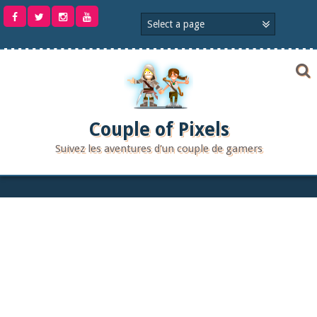
Aller
au
contenu
Couple of Pixels
Suivez les aventures d'un couple de gamers