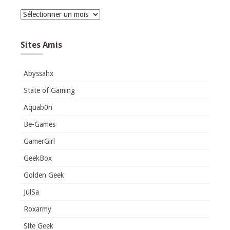
Archives
Sites Amis
Abyssahx
State of Gaming
Aquab0n
Be-Games
GamerGirl
GeekBox
Golden Geek
JulSa
Roxarmy
Site Geek