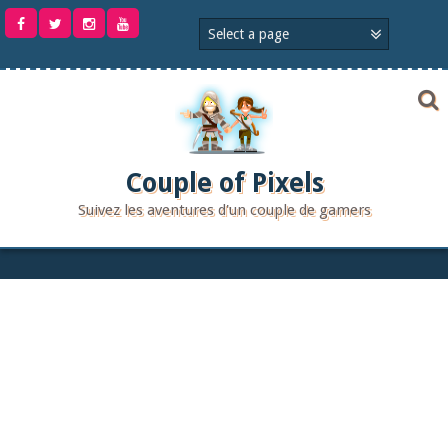
Aller
au
contenu
Couple of Pixels
Suivez les aventures d'un couple de gamers