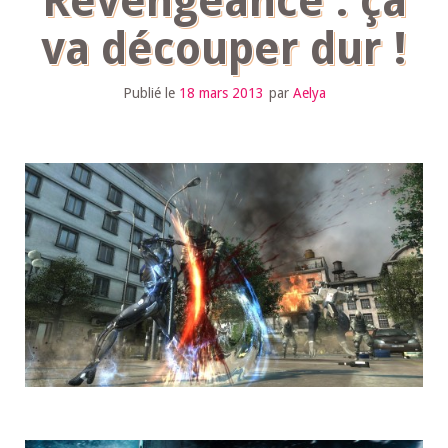
Revengeance : ça
va découper dur !
Publié le
18 mars 2013
par
Aelya