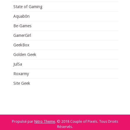
State of Gaming
Aquab0n
Be-Games
GamerGirl
GeekBox
Golden Geek
JulSa
Roxarmy
Site Geek
Propulsé par
Nitro Theme
.
© 2018 Couple of Pixels. Tous Droits
Réservés.