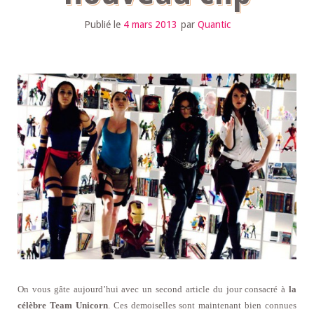
Publié le
4 mars 2013
par
Quantic
On vous gâte aujourd’hui avec un second article du jour consacré à
la
célèbre Team Unicorn
. Ces demoiselles sont maintenant bien connues