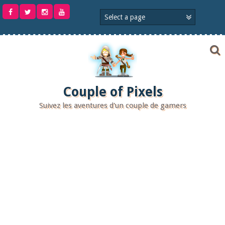
Aller
au
contenu
Couple of Pixels
Suivez les aventures d'un couple de gamers