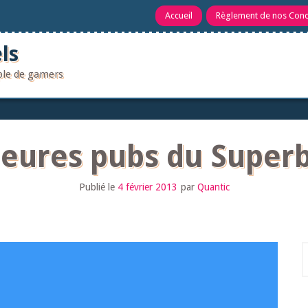
Accueil
Règlement de nos Con
ls
uple de gamers
leures pubs du Super
Publié le
4 février 2013
par
Quantic
R