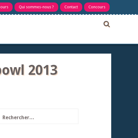
cours
Qui sommes-nous ?
Contact
Concours
bowl 2013
echercher :