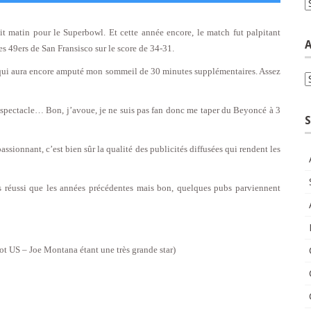
C
t matin pour le Superbowl. Et cette année encore, le match fut palpitant
A
s 49ers de San Fransisco sur le score de 34-31.
ui aura encore amputé mon sommeil de 30 minutes supplémentaires. Assez
A
 spectacle… Bon, j’avoue, je ne suis pas fan donc me taper du Beyoncé à 3
S
ssionnant, c’est bien sûr la qualité des publicités diffusées qui rendent les
 réussi que les années précédentes mais bon, quelques pubs parviennent
oot US – Joe Montana étant une très grande star)