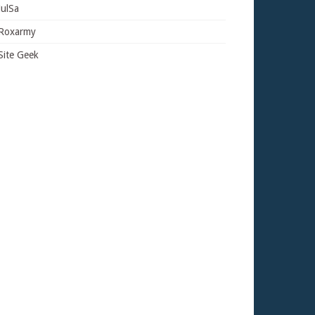
JulSa
Roxarmy
Site Geek