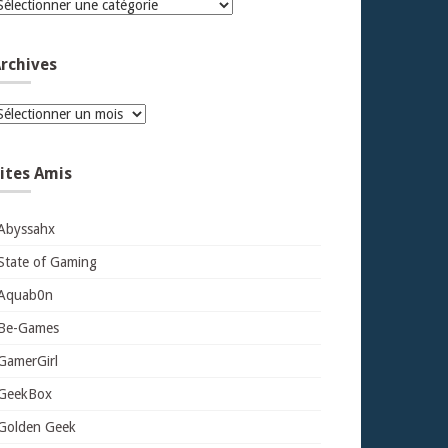
atégories
rchives
rchives
ites Amis
Abyssahx
State of Gaming
Aquab0n
Be-Games
GamerGirl
GeekBox
Golden Geek