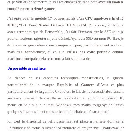
ci, je voulais donc mettre toutes les chances de mon côté avec
un modèle
complètement orienté gamer
.
J’ai opté pour le
modèle 17 pouces
munis d’un
CPU quad-core Intel i7
3610QM
et d’une
Nvidia GeForce GTX 670M
. Par contre, vu le prix
assez astronomique de l’ensemble, j’ai fait l’impasse sur le SSD (que je
pourrai toujours rajouter si je le désire). Ayant un SSD sur mon PC fixe, je
dois avouer que celui-ci me manque un peu, particulièrement au boot
mais très honnêtement, si vous n’utilisez pas votre portable comme
machine principale, cela reste tout à fait supportable.
Un portable grand luxe
En dehors de ses capacités techniques monstrueuses, la grande
particularité de la marque
Republic of Gamers
d’Asus et plus
particulièrement de la gamme G75, c’est le fait de ne ressentir absolument
aucune impression de chauffe au travers du clavier. Sur mon vieux HP,
même en idle sur le bureau Windows, mes mains rougeoyaient après
quelques dizaines de minutes tellement la chaleur s’évacuait mal.
Ici, tout le dispositif de refroidissement est placé à l’arrière donnant à
l’ordinateur sa forme tellement particulière et croyez-moi : Pour évacuer