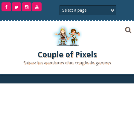
Aller
au
contenu
Couple of Pixels
Suivez les aventures d'un couple de gamers