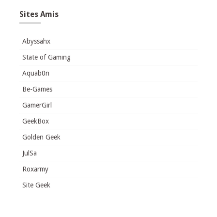
Sites Amis
Abyssahx
State of Gaming
Aquab0n
Be-Games
GamerGirl
GeekBox
Golden Geek
JulSa
Roxarmy
Site Geek