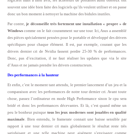
logiciels mais à mon avis, les acheteurs de portables aussi onéreux ont
souvent une idée bien faite des logiciels qu’ils veulent utiliser et on passe
donc un bon moment à nettoyer la machine des bidules inutiles.
Par contre,
je déconseille très fortement une installation « propre » de
Windows
comme on le fait couramment sur une tour. Ici, Asus a assemblé
des pièces spécialement pensées pour le portable et développé des drivers
spécifiques pour chaque élément. Il est, par exemple, courant que les
drivers dernier cri de Nvidia fassent perdre 25-30 % de performances.
Donc, pas d’excitation, il ne faut réaliser les updates que via le site
d’Asus et ne jamais prendre les drivers constructeurs.
Des performances à la hauteur
Et enfin, c’est le moment tant attendu, le premier lancement d’un jeu et la
comparaison avec les performances de notre tour dernier cri. Avant toute
chose, passez l’ordinateur en mode High Performance sinon le cpu sera
bridé et donc les performances décevantes. Et là, c’est quand même un
peu le bonheur puisque
tous les jeux modernes sont jouables en qualité
maximale
. Bien entendu, le framerate connait une baisse sensible par
rapport à une tour dernier cri mais globalement le résultat reste très
satisfaisant et une telle machine peut aisément s’envisager comme