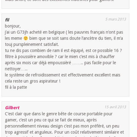
5 mars 2013
fil
bonjour,
j’ai un G73jh acheté en belgique ( les pauvres français n’ont pas
les meme
bien que se soit sans doute l’ancètre du tien, il m’a
touj purspleinement satisfait.
tu ne dis pas combien de ram il est équipé, est ce possible 16 ?
filtre à poussière amovible ? car le mien c’est mis à chauffer
après six mois car déjà empoussièré …….. pas facile pour le
nettoyer…..
le système de refroidissement est effectivement excellent mais
cela reste un gros aspirateur !
fil à la patte
15 avril 2013
Gilbert
C’est clair que dans le genre bête de course portable pour
gamer, c’est un peu ce qui se fait de mieux, après
personnellement niveau design c’est pas mon préféré, un peu
trop agressif et anguleux. Pour un coût relativement similaire et