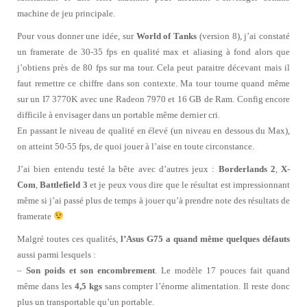
machine de jeu principale.
Pour vous donner une idée, sur
World of Tanks
(version 8), j’ai constaté
un framerate de 30-35 fps en qualité max et aliasing à fond alors que
j’obtiens près de 80 fps sur ma tour. Cela peut paraitre décevant mais il
faut remettre ce chiffre dans son contexte. Ma tour tourne quand même
sur un I7 3770K avec une Radeon 7970 et 16 GB de Ram. Config encore
difficile à envisager dans un portable même dernier cri.
En passant le niveau de qualité en élevé (un niveau en dessous du Max),
on atteint 50-55 fps, de quoi jouer à l’aise en toute circonstance.
J’ai bien entendu testé la bête avec d’autres jeux :
Borderlands 2
,
X-
Com
,
Battlefield 3
et je peux vous dire que le résultat est impressionnant
même si j’ai passé plus de temps à jouer qu’à prendre note des résultats de
framerate
Malgré toutes ces qualités,
l’Asus G75 a quand même quelques défauts
aussi parmi lesquels :
–
Son poids et son encombrement
. Le modèle 17 pouces fait quand
même dans les
4,5 kgs
sans compter l’énorme alimentation. Il reste donc
plus un transportable qu’un portable.