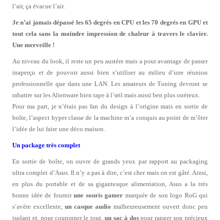
l’air, ça évacue l’air.
Je n’ai jamais dépassé les 65 degrés en CPU et les 70 degrés en GPU et
tout cela sans la moindre impression de chaleur à travers le clavier.
Une merveille !
Au niveau du look, il reste un peu austère mais a pour avantage de passer
inaperçu et de pouvoir aussi bien s’utiliser au milieu d’une réunion
professionnelle que dans une LAN. Les amateurs de Tuning devront se
rabattre sur les Alienware bien tape à l’œil mais aussi ben plus onéreux.
Pour ma part, je n’étais pas fan du design à l’origine mais en sortie de
boîte, l’aspect hyper classe de la machine m’a conquis au point de m’ôter
l’idée de lui faire une déco maison.
Un package très complet
En sortie de boîte, on ouvre de grands yeux par rapport au packaging
ultra complet d’Asus. Il n’y a pas à dire, c’est cher mais on est gâté. Ainsi,
en plus du portable et de sa gigantesque alimentation, Asus a la très
bonne idée de fournir
une souris gamer
marquée de son logo RoG qui
s’avère excellente,
un casque audio
malheureusement ouvert donc peu
isolant et, pour couronner le tout,
un sac à dos
pour ranger son précieux