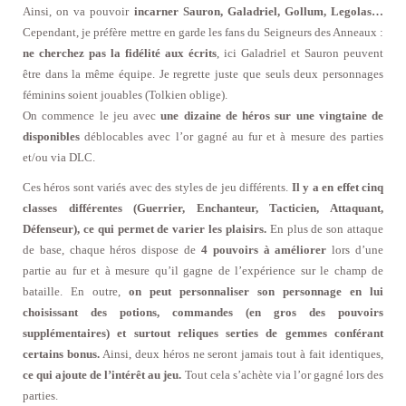
Ainsi, on va pouvoir
incarner Sauron, Galadriel, Gollum, Legolas…
Cependant, je préfère mettre en garde les fans du Seigneurs des Anneaux :
ne cherchez pas la fidélité aux écrits
, ici Galadriel et Sauron peuvent
être dans la même équipe. Je regrette juste que seuls deux personnages
féminins soient jouables (Tolkien oblige).
On commence le jeu avec
une dizaine de héros sur une vingtaine de
disponibles
déblocables avec l’or gagné au fur et à mesure des parties
et/ou via DLC.
Ces héros sont variés avec des styles de jeu différents.
Il y a en effet cinq
classes différentes (Guerrier, Enchanteur, Tacticien, Attaquant,
Défenseur), ce qui permet de varier les plaisirs.
En plus de son attaque
de base, chaque héros dispose de
4 pouvoirs à améliorer
lors d’une
partie au fur et à mesure qu’il gagne de l’expérience sur le champ de
bataille. En outre,
on peut personnaliser son personnage en lui
choisissant des potions, commandes (en gros des pouvoirs
supplémentaires) et surtout reliques serties de gemmes conférant
certains bonus.
Ainsi, deux héros ne seront jamais tout à fait identiques,
ce qui ajoute de l’intérêt au jeu.
Tout cela s’achète via l’or gagné lors des
parties.