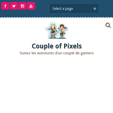
Aller
au
contenu
Couple of Pixels
Suivez les aventures d'un couple de gamers