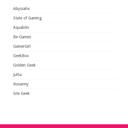
Abyssahx
State of Gaming
Aquab0n
Be-Games
GamerGirl
GeekBox
Golden Geek
JulSa
Roxarmy
Site Geek