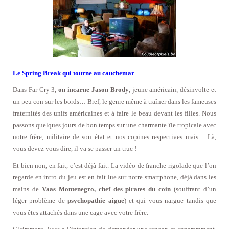
Le Spring Break qui tourne au cauchemar
Dans Far Cry 3,
on incarne Jason Brody
, jeune américain, désinvolte et
un peu con sur les bords… Bref, le genre même à traîner dans les fameuses
fraternités des unifs américaines et à faire le beau devant les filles. Nous
passons quelques jours de bon temps sur une charmante île tropicale avec
notre frère, militaire de son état et nos copines respectives mais… Là,
vous devez vous dire, il va se passer un truc !
Et bien non, en fait, c’est déjà fait. La vidéo de franche rigolade que l’on
regarde en intro du jeu est en fait lue sur notre smartphone, déjà dans les
mains de
Vaas Montenegro, chef des pirates du coin
(souffrant d’un
léger problème de
psychopathie aigue
) et qui vous nargue tandis que
vous êtes attachés dans une cage avec votre frère.