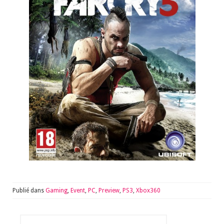
Publié dans
Gaming
,
Event
,
PC
,
Preview
,
PS3
,
Xbox360
Rechercher :