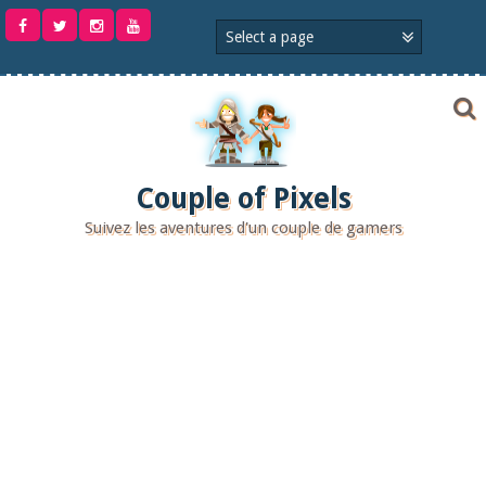
Aller
au
contenu
Couple of Pixels
Suivez les aventures d'un couple de gamers