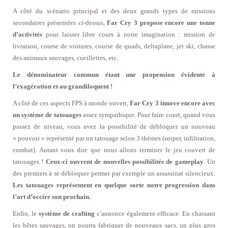
A côté du scénario principal et des deux grands types de missions
secondaires présentées ci-dessus,
Far Cry 3 propose encore
une tonne
d’activités
pour laisser libre cours à notre imagination : mission de
livraison, course de voitures, course de quads, deltaplane, jet ski, chasse
des animaux sauvages, cueillettes, etc.
Le dénominateur commun étant une propension évidente à
l’exagération et au grandiloquent !
A côté de ces aspects FPS à monde ouvert,
Far Cry 3 innove encore avec
un système de tatouages
assez sympathique. Pour faire court, quand vous
passez de niveau, vous avez la possibilité de débloquer un nouveau
« pouvoir » représenté par un tatouage selon 3 thèmes (sniper, infiltration,
combat). Autant vous dire que nous allons terminer le jeu couvert de
tatouages !
Ceux-ci ouvrent de nouvelles possibilités de gameplay
. Un
des premiers à se débloquer permet par exemple un assassinat silencieux.
Les tatouages représentent en quelque sorte notre progression dans
l’art d’occire son prochain.
Enfin, le
système de crafting
s’annonce également efficace. En chassant
les bêtes sauvages, on pourra fabriquer de nouveaux sacs, un plus gros