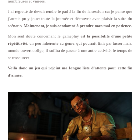
nombreuses et variées.
J’ai regretté de devoir rendre le pad à la fin de la session car je pense que
j’aurais pu y jouer toute la journée et découvrir avec plaisir la suite du
scénario.
Maintenant, je suis condamné à prendre mon mal en patience.
Mon seul doute concernant le gameplay est
la possibilité d’une petite
répétitivité
, un peu inhérente au genre, qui pourrait finir par lasser mais,
monde ouvert oblige, il suffira de passer à une autre activité, le temps de
se ressourcer.
Voilà donc un jeu qui rejoint ma longue liste d’attente pour cette fin
d’année.