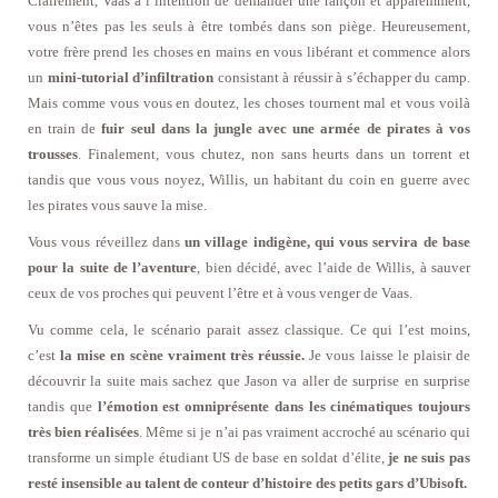
Clairement, Vaas a l’intention de demander une rançon et apparemment,
vous n’êtes pas les seuls à être tombés dans son piège. Heureusement,
votre frère prend les choses en mains en vous libérant et commence alors
un
mini-tutorial d’infiltration
consistant à réussir à s’échapper du camp.
Mais comme vous vous en doutez, les choses tournent mal et vous voilà
en train de
fuir seul dans la jungle avec une armée de pirates à vos
trousses
. Finalement, vous chutez, non sans heurts dans un torrent et
tandis que vous vous noyez, Willis, un habitant du coin en guerre avec
les pirates vous sauve la mise.
Vous vous réveillez dans
un village indigène, qui vous servira de base
pour la suite de l’aventure
, bien décidé, avec l’aide de Willis, à sauver
ceux de vos proches qui peuvent l’être et à vous venger de Vaas.
Vu comme cela, le scénario parait assez classique. Ce qui l’est moins,
c’est
la mise en scène vraiment très réussie.
Je vous laisse le plaisir de
découvrir la suite mais sachez que Jason va aller de surprise en surprise
tandis que
l’émotion est omniprésente dans les cinématiques toujours
très bien réalisées
. Même si je n’ai pas vraiment accroché au scénario qui
transforme un simple étudiant US de base en soldat d’élite,
je ne suis pas
resté insensible au talent de conteur d’histoire des petits gars d’Ubisoft.