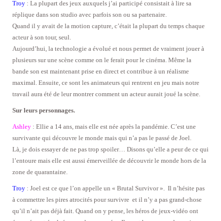
Troy
: La plupart des jeux auxquels j’ai participé consistait à lire sa
réplique dans son studio avec parfois son ou sa partenaire.
Quand il y avait de la motion capture, c’était la plupart du temps chaque
acteur à son tour, seul.
Aujourd’hui, la technologie a évolué et nous permet de vraiment jouer à
plusieurs sur une scène comme on le ferait pour le cinéma. Même la
bande son est maintenant prise en direct et contribue à un réalisme
maximal. Ensuite, ce sont les animateurs qui rentrent en jeu mais notre
travail aura été de leur montrer comment un acteur aurait joué la scène.
Sur leurs personnages.
Ashley
: Ellie a 14 ans, mais elle est née après la pandémie. C’est une
survivante qui découvre le monde mais qui n’a pas le passé de Joel.
Là, je dois essayer de ne pas trop spoiler… Disons qu’elle a peur de ce qui
l’entoure mais elle est aussi émerveillée de découvrir le monde hors de la
zone de quarantaine.
Troy
: Joel est ce que l’on appelle un « Brutal Survivor ». Il n’hésite pas
à commettre les pires atrocités pour survivre et il n’y a pas grand-chose
qu’il n’ait pas déjà fait. Quand on y pense, les héros de jeux-vidéo ont