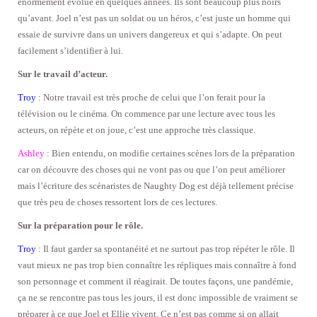
énormément évolué en quelques années. Ils sont beaucoup plus noirs
qu’avant. Joel n’est pas un soldat ou un héros, c’est juste un homme qui
essaie de survivre dans un univers dangereux et qui s’adapte. On peut
facilement s’identifier à lui.
Sur le travail d’acteur.
Troy
: Notre travail est très proche de celui que l’on ferait pour la
télévision ou le cinéma. On commence par une lecture avec tous les
acteurs, on répète et on joue, c’est une approche très classique.
Ashley
: Bien entendu, on modifie certaines scènes lors de la préparation
car on découvre des choses qui ne vont pas ou que l’on peut améliorer
mais l’écriture des scénaristes de Naughty Dog est déjà tellement précise
que très peu de choses ressortent lors de ces lectures.
Sur la préparation pour le rôle.
Troy
: Il faut garder sa spontanéité et ne surtout pas trop répéter le rôle. Il
vaut mieux ne pas trop bien connaître les répliques mais connaître à fond
son personnage et comment il réagirait. De toutes façons, une pandémie,
ça ne se rencontre pas tous les jours, il est donc impossible de vraiment se
préparer à ce que Joel et Ellie vivent. Ce n’est pas comme si on allait