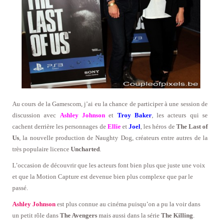
Au cours de la Gamescom, j’ai eu la chance de participer à une session de
discussion avec
Ashley Johnson
et
Troy Baker
, les acteurs qui se
cachent derrière les personnages de
Ellie
et
Joel
, les héros de
The Last of
Us
, la nouvelle production de Naughty Dog, créateurs entre autres de la
très populaire licence
Uncharted
.
L’occasion de découvrir que les acteurs font bien plus que juste une voix
et que la Motion Capture est devenue bien plus complexe que par le
passé.
Ashley Johnson
est plus connue au cinéma puisqu’on a pu la voir dans
un petit rôle dans
The Avengers
mais aussi dans la série
The Killing
.