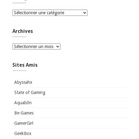
Catégories
Archives
Archives
Sites Amis
Abyssahx
State of Gaming
Aquab0n
Be-Games
GamerGirl
GeekBox