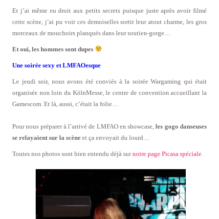
Et j’ai même eu droit aux petits secrets puisque juste après avoir filmé
cette scène, j’ai pu voir ces demoiselles sortir leur atout charme, les gros
morceaux de mouchoirs planqués dans leur soutien-gorge…
Et oui, les hommes sont dupes
Une soirée sexy et LMFAOesque
Le jeudi soir, nous avons été conviés à la soirée Wargaming qui était
organisée non loin du KölnMesse, le centre de convention accueillant la
Gamescom. Et là, aussi, c’était la folie…
Pour nous préparer à l’arrivé de LMFAO en showcase,
les gogo danseuses
se relayaient sur la scène
et ça envoyait du lourd…
Toutes nos photos sont bien entendu déjà sur
notre page Picasa spéciale
.