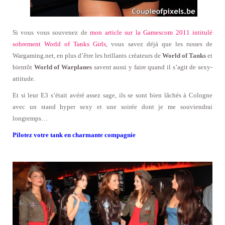
Si vous vous souvenez de
mon article sur la Gamescom 2011 intitulé
sobrement World of Tanks Girls
, vous savez déjà que les russes de
Wargaming.net, en plus d’être les brillants créateurs de
World of Tanks
et
bientôt
World of Warplanes
savent aussi y faire quand il s’agit de sexy-
attitude.
Et si leur E3 s’était avéré assez sage, ils se sont bien lâchés à Cologne
avec un stand hyper sexy et une soirée dont je me souviendrai
longtemps…
Pilotez votre tank en charmante compagnie