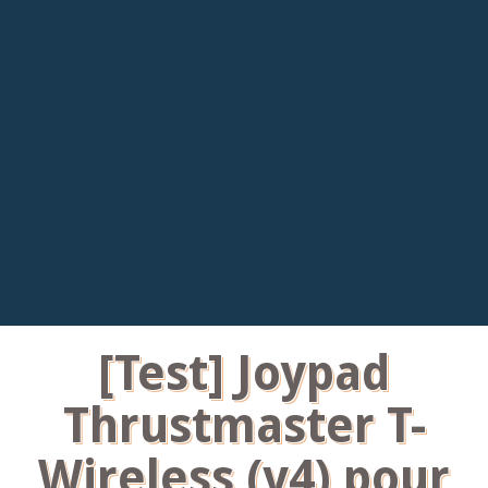
[Test] Joypad
Thrustmaster T-
Wireless (v4) pour