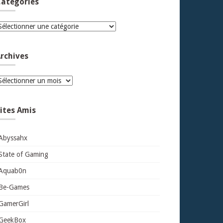
atégories
atégories
rchives
rchives
ites Amis
Abyssahx
State of Gaming
Aquab0n
Be-Games
GamerGirl
GeekBox