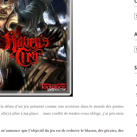
C
C
A
A
S
à la démo d’un jeu présenté comme une aventure dans le monde des pirates
elle) à aller à ma place… mais conflit de rendez-vous oblige, j’ai pris mon
’annonce que l’objectif du jeu est de redorer le blason, des pirates, des