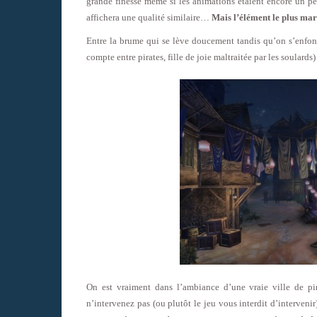
grande finesse même si les animations étaient encore un peu
affichera une qualité similaire…
Mais l’élément le plus ma
Entre la brume qui se lève doucement tandis qu’on s’enfon
compte entre pirates, fille de joie maltraitée par les soulard
On est vraiment dans l’ambiance d’une vraie ville de p
n’intervenez pas (ou plutôt le jeu vous interdit d’interveni