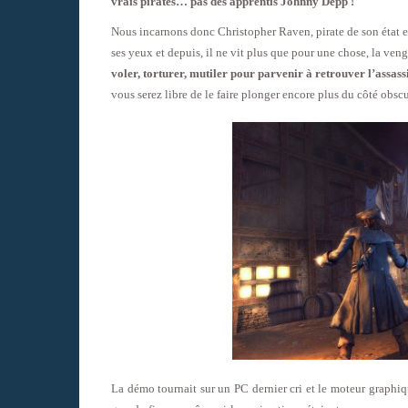
vrais pirates… pas des apprentis Johnny Depp !
Nous incarnons donc Christopher Raven, pirate de son état et
ses yeux et depuis, il ne vit plus que pour une chose, la ven
voler, torturer, mutiler pour parvenir à retrouver l’assass
vous serez libre de le faire plonger encore plus du côté obsc
La démo tournait sur un PC dernier cri et le moteur graphi