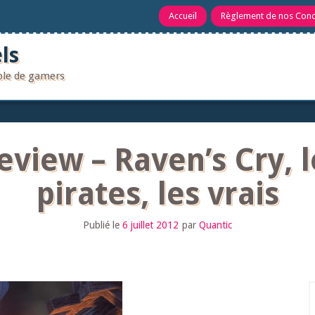
Accueil
Règlement de nos Con
ls
uple de gamers
eview – Raven’s Cry, 
pirates, les vrais
Publié le
6 juillet 2012
par
Quantic
R