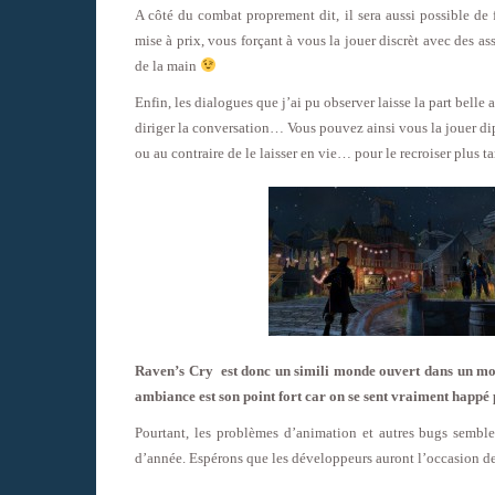
A côté du combat proprement dit, il sera aussi possible de f
mise à prix, vous forçant à vous la jouer discrèt avec des a
de la main
Enfin, les dialogues que j’ai pu observer laisse la part belle
diriger la conversation… Vous pouvez ainsi vous la jouer dipl
ou au contraire de le laisser en vie… pour le recroiser plus ta
Raven’s Cry est donc un simili monde ouvert dans un mond
ambiance est son point fort car on se sent vraiment happé 
Pourtant, les problèmes d’animation et autres bugs semble
d’année. Espérons que les développeurs auront l’occasion de 