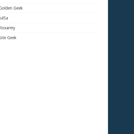
Golden Geek
JulSa
Roxarmy
Site Geek