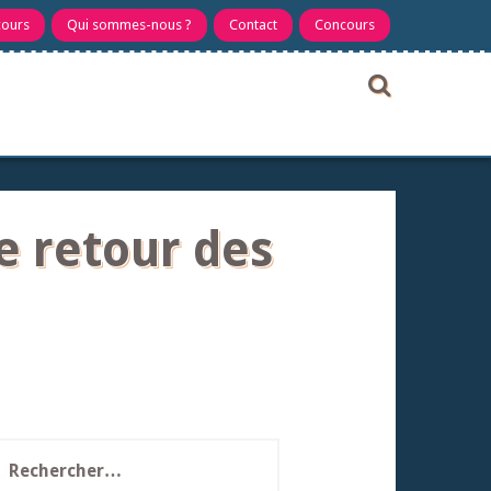
cours
Qui sommes-nous ?
Contact
Concours
le retour des
echercher :