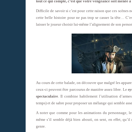
tout ce qui compte, c’est que votre vengeance soit menée à
Difficile de savoir si c’est pour cette raison que ces scènes 
cette belle histoire pour ne pas trop se casser la tête… C’
laisser le joueur choisir lui-même l’alignement de son perso
Au cours de cette balade, on découvre que malgré les appar
ceux-ci peuvent être parcourus de manière assez libre. Le
sy
spectaculaire
. Il combine habilement l’utilisation d’arme
temps) et de sabre pour proposer un mélange qui semble asse
A noter que comme pour les animations du personnage, les 
même s’il semble déjà bien abouti, on sent, en effet, qu’i
genre.