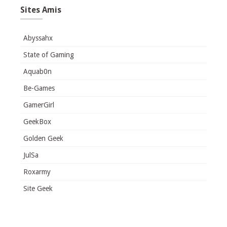
Sites Amis
Abyssahx
State of Gaming
Aquab0n
Be-Games
GamerGirl
GeekBox
Golden Geek
JulSa
Roxarmy
Site Geek