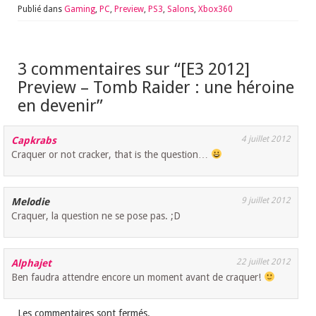
Publié dans
Gaming
,
PC
,
Preview
,
PS3
,
Salons
,
Xbox360
3 commentaires sur “
[E3 2012]
Preview – Tomb Raider : une héroine
en devenir
”
4 juillet 2012
Capkrabs
Craquer or not cracker, that is the question…
9 juillet 2012
Melodie
Craquer, la question ne se pose pas. ;D
22 juillet 2012
Alphajet
Ben faudra attendre encore un moment avant de craquer!
Les commentaires sont fermés.