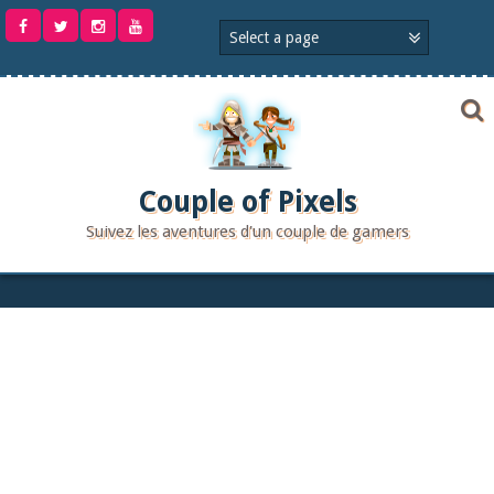
Aller
au
contenu
Couple of Pixels
Suivez les aventures d'un couple de gamers