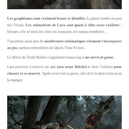
Les graphismes sont vraiment beaux et détaillés.
La pluie tombe un peu
sur l’écran.
Les animations de Lara sont quant à elles assez réalistes
:
blessée, elle se tient les côtes en avançant, ses mains tremblent…
J’ajouterai aussi que de
nombreuses cinématiques viennent s’incorporer
au jeu
, parfois entremêlées de Quick Time Events.
Le début de Tomb Raider s’apparente beaucoup à
un survival game
.
Lara parvient à trouver un
arc (son arme fétiche)
et doit l’utiliser
pour
chasser et se nourrir
. Après avoir tué sa proie, elle doit la faire cuire pour
la manger.