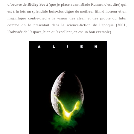
d’oeuvre de
Ridley Scott
(que je place avant Blade Runner, c’est dire) qui
est à la fois un splendide huis-clos digne du meilleur film d’horreur et un
magnifique contre-pied à la vision très clean et très propre du futur
comme on le présentait dans la science-fiction de l’époque (2001,
l’odyssée de l’espace, bien qu’excellent, en est un bon exemple).