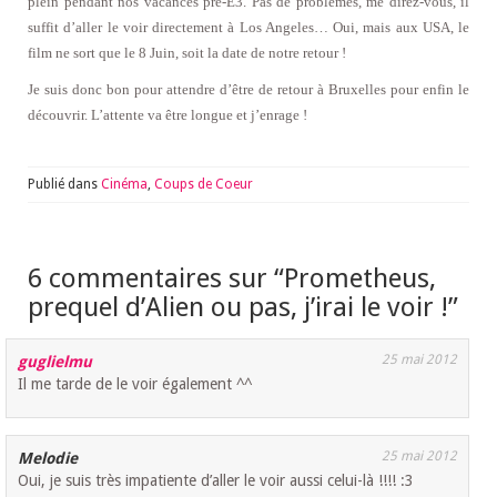
plein pendant nos vacances pré-E3. Pas de problèmes, me direz-vous, il
suffit d’aller le voir directement à Los Angeles… Oui, mais aux USA, le
film ne sort que le 8 Juin, soit la date de notre retour !
Je suis donc bon pour attendre d’être de retour à Bruxelles pour enfin le
découvrir. L’attente va être longue et j’enrage !
Publié dans
Cinéma
,
Coups de Coeur
6 commentaires sur “
Prometheus,
prequel d’Alien ou pas, j’irai le voir !
”
25 mai 2012
guglielmu
Il me tarde de le voir également ^^
25 mai 2012
Melodie
Oui, je suis très impatiente d’aller le voir aussi celui-là !!!! :3