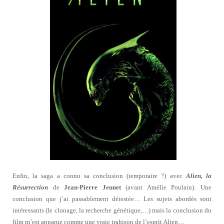
Enfin, la saga a connu sa conclusion (temporaire ?) avec
Alien, la
Résurrection
de
Jean-Pierre Jeunet
(avant Amélie Poulain). Une
conclusion que j’ai passablement détestée… Les sujets abordés sont
intéressants (le clonage, la recherche génétique,…) mais la conclusion du
film m’est apparue comme une vraie trahison de l’esprit Alien…