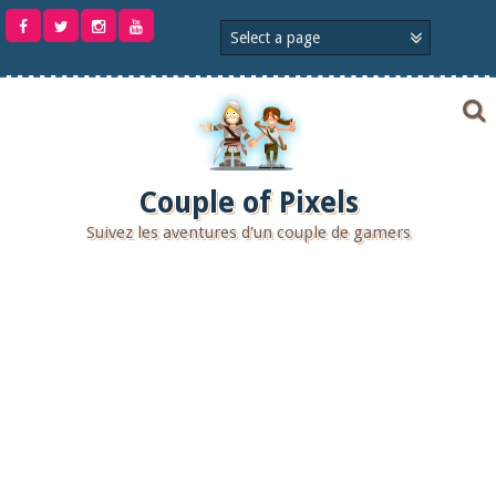
Aller
au
contenu
Couple of Pixels
Suivez les aventures d'un couple de gamers