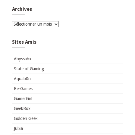
Archives
Archives
Sites Amis
Abyssahx
State of Gaming
Aquab0n
Be-Games
GamerGirl
GeekBox
Golden Geek
JulSa