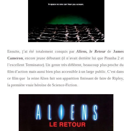
Ensuite, j’ai été totalement conquis par
Aliens, le Retour
de
James
Cameron
, encore jeune débutant (il n’avait derrière lui que Piranha 2 et
l’excellent Terminator). Un genre très différent, beaucoup plus proche du
film d’action mais aussi bien plus accessible à un large public. C’est dans
ce film que la reine Alien fait son apparition finissant de faire de Ripley,
la première vraie héroïne de Science-Fiction.