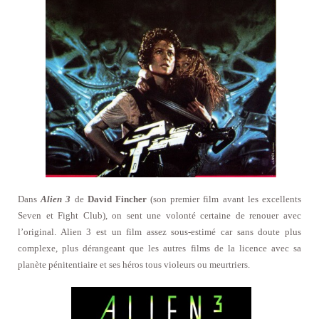
Dans
Alien 3
de
David Fincher
(son premier film avant les excellents
Seven et Fight Club), on sent une volonté certaine de renouer avec
l’original. Alien 3 est un film assez sous-estimé car sans doute plus
complexe, plus dérangeant que les autres films de la licence avec sa
planète pénitentiaire et ses héros tous violeurs ou meurtriers.