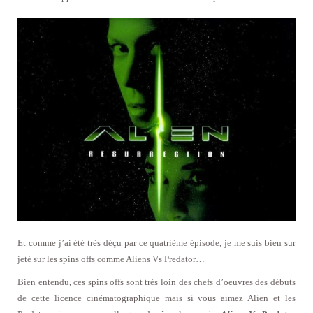
Et comme j’ai été très déçu par ce quatrième épisode, je me suis bien sur
jeté sur les spins offs comme Aliens Vs Predator…
Bien entendu, ces spins offs sont très loin des chefs d’oeuvres des débuts
de cette licence cinématographique mais si vous aimez Alien et les